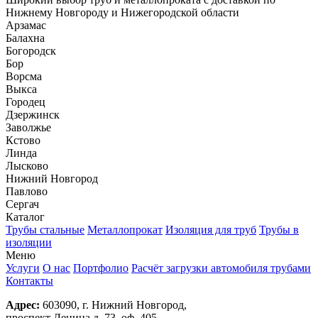
Нижнему Новгороду и Нижегородской области
Арзамас
Балахна
Богородск
Бор
Ворсма
Выкса
Городец
Дзержинск
Заволжье
Кстово
Линда
Лысково
Нижний Новгород
Павлово
Сергач
Каталог
Трубы стальные
Металлопрокат
Изоляция для труб
Трубы в
изоляции
Меню
Услуги
О нас
Портфолио
Расчёт загрузки автомобиля трубами
Контакты
Адрес:
603090, г. Нижний Новгород,
проспект Ленина д. 73, оф. 405