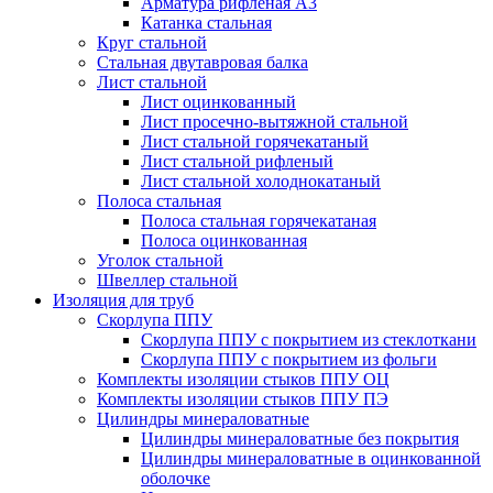
Арматура рифленая А3
Катанка стальная
Круг стальной
Стальная двутавровая балка
Лист стальной
Лист оцинкованный
Лист просечно-вытяжной стальной
Лист стальной горячекатаный
Лист стальной рифленый
Лист стальной холоднокатаный
Полоса стальная
Полоса стальная горячекатаная
Полоса оцинкованная
Уголок стальной
Швеллер стальной
Изоляция для труб
Скорлупа ППУ
Скорлупа ППУ с покрытием из стеклоткани
Скорлупа ППУ с покрытием из фольги
Комплекты изоляции стыков ППУ ОЦ
Комплекты изоляции стыков ППУ ПЭ
Цилиндры минераловатные
Цилиндры минераловатные без покрытия
Цилиндры минераловатные в оцинкованной
оболочке