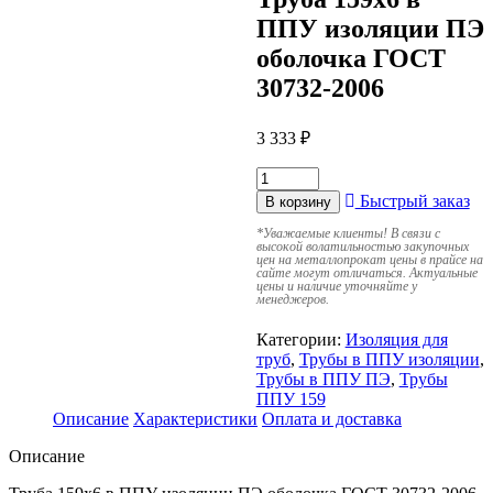
ППУ изоляции ПЭ
оболочка ГОСТ
30732-2006
3 333
₽
Быстрый заказ
В корзину
*
Уважаемые клиенты! В связи с
высокой волатильностью закупочных
цен на металлопрокат цены в прайсе на
сайте могут отличаться. Актуальные
цены и наличие уточняйте у
менеджеров.
Категории:
Изоляция для
труб
,
Трубы в ППУ изоляции
,
Трубы в ППУ ПЭ
,
Трубы
ППУ 159
Описание
Характеристики
Оплата и доставка
Описание