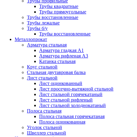
Трубы профильные
Трубы квадратные
Трубы прямоугольные
Трубы восстановленные
Трубы лежалые
Трубы б/у
Трубы восстановленные
Металлопрокат
Арматура стальная
Арматура гладкая А1
Арматура рифленая А3
Катанка стальная
Круг стальной
Стальная двутавровая балка
Лист стальной
Лист оцинкованный
Лист просечно-вытяжной стальной
Лист стальной горячекатаный
Лист стальной рифленый
Лист стальной холоднокатаный
Полоса стальная
Полоса стальная горячекатаная
Полоса оцинкованная
Уголок стальной
Швеллер стальной