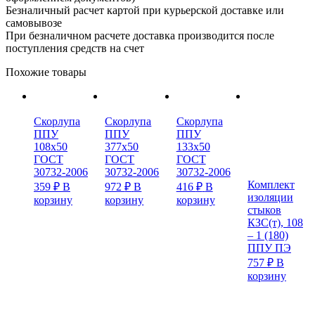
Безналичный расчет картой при курьерской доставке или
самовывозе
При безналичном расчете доставка производится после
поступления средств на счет
Похожие товары
Скорлупа
Скорлупа
Скорлупа
ППУ
ППУ
ППУ
108х50
377х50
133х50
ГОСТ
ГОСТ
ГОСТ
30732-2006
30732-2006
30732-2006
Комплект
359
₽
В
972
₽
В
416
₽
В
изоляции
корзину
корзину
корзину
стыков
КЗС(т), 108
– 1 (180)
ППУ ПЭ
757
₽
В
корзину