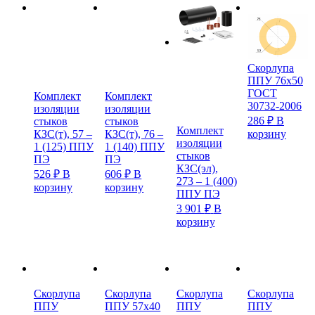
Скорлупа
ППУ 76х50
ГОСТ
Комплект
Комплект
30732-2006
изоляции
изоляции
286
₽
В
стыков
стыков
Комплект
КЗС(т), 57 –
КЗС(т), 76 –
корзину
изоляции
1 (125) ППУ
1 (140) ППУ
стыков
ПЭ
ПЭ
КЗС(эл),
526
₽
В
606
₽
В
273 – 1 (400)
корзину
корзину
ППУ ПЭ
3 901
₽
В
корзину
Скорлупа
Скорлупа
Скорлупа
Скорлупа
ППУ
ППУ 57х40
ППУ
ППУ