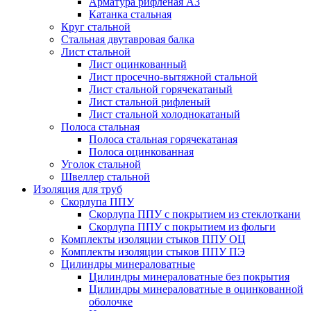
Арматура рифленая А3
Катанка стальная
Круг стальной
Стальная двутавровая балка
Лист стальной
Лист оцинкованный
Лист просечно-вытяжной стальной
Лист стальной горячекатаный
Лист стальной рифленый
Лист стальной холоднокатаный
Полоса стальная
Полоса стальная горячекатаная
Полоса оцинкованная
Уголок стальной
Швеллер стальной
Изоляция для труб
Скорлупа ППУ
Скорлупа ППУ с покрытием из стеклоткани
Скорлупа ППУ с покрытием из фольги
Комплекты изоляции стыков ППУ ОЦ
Комплекты изоляции стыков ППУ ПЭ
Цилиндры минераловатные
Цилиндры минераловатные без покрытия
Цилиндры минераловатные в оцинкованной
оболочке