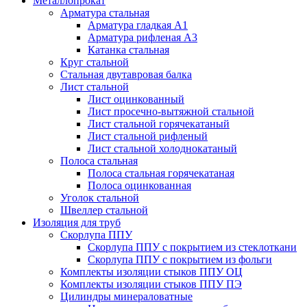
Металлопрокат
Арматура стальная
Арматура гладкая А1
Арматура рифленая А3
Катанка стальная
Круг стальной
Стальная двутавровая балка
Лист стальной
Лист оцинкованный
Лист просечно-вытяжной стальной
Лист стальной горячекатаный
Лист стальной рифленый
Лист стальной холоднокатаный
Полоса стальная
Полоса стальная горячекатаная
Полоса оцинкованная
Уголок стальной
Швеллер стальной
Изоляция для труб
Скорлупа ППУ
Скорлупа ППУ с покрытием из стеклоткани
Скорлупа ППУ с покрытием из фольги
Комплекты изоляции стыков ППУ ОЦ
Комплекты изоляции стыков ППУ ПЭ
Цилиндры минераловатные