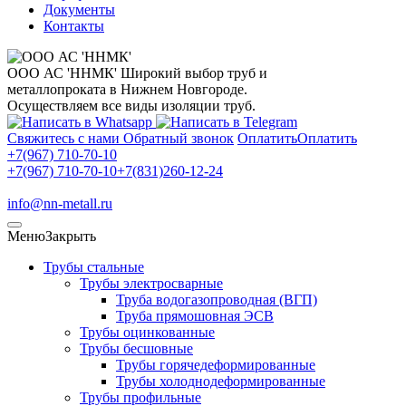
Документы
Контакты
ООО АС 'ННМК'
Широкий выбор труб и
металлопроката в Нижнем Новгороде.
Осуществляем все виды изоляции труб.
Свяжитесь с нами
Обратный звонок
Оплатить
Оплатить
+7(967) 710-70-10
+7(967) 710-70-10
+7(831)260-12-24
info@nn-metall.ru
Меню
Закрыть
Трубы стальные
Трубы электросварные
Труба водогазопроводная (ВГП)
Труба прямошовная ЭСВ
Трубы оцинкованные
Трубы бесшовные
Трубы горячедеформированные
Трубы холоднодеформированные
Трубы профильные