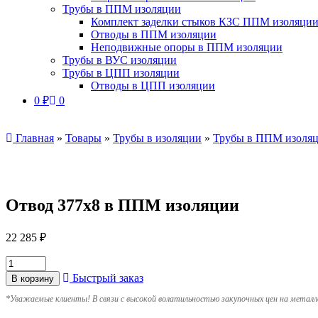
Трубы в ППМ изоляции
Комплект заделки стыков КЗС ППМ изоляци
Отводы в ППМ изоляции
Неподвижные опоры в ППМ изоляции
Трубы в ВУС изоляции
Трубы в ЦПП изоляции
Отводы в ЦПП изоляции
0
₽
0
Главная
»
Товары
»
Трубы в изоляции
»
Трубы в ППМ изоля
Отвод 377х8 в ППМ изоляции
22 285
₽
Быстрый заказ
В корзину
*
Уважаемые клиенты! В связи с высокой волатильностью закупочных цен на металл