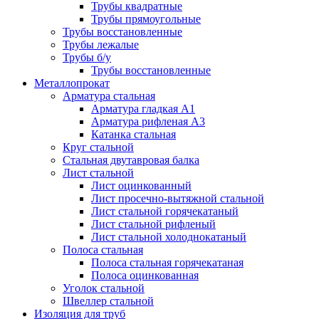
Трубы квадратные
Трубы прямоугольные
Трубы восстановленные
Трубы лежалые
Трубы б/у
Трубы восстановленные
Металлопрокат
Арматура стальная
Арматура гладкая А1
Арматура рифленая А3
Катанка стальная
Круг стальной
Стальная двутавровая балка
Лист стальной
Лист оцинкованный
Лист просечно-вытяжной стальной
Лист стальной горячекатаный
Лист стальной рифленый
Лист стальной холоднокатаный
Полоса стальная
Полоса стальная горячекатаная
Полоса оцинкованная
Уголок стальной
Швеллер стальной
Изоляция для труб