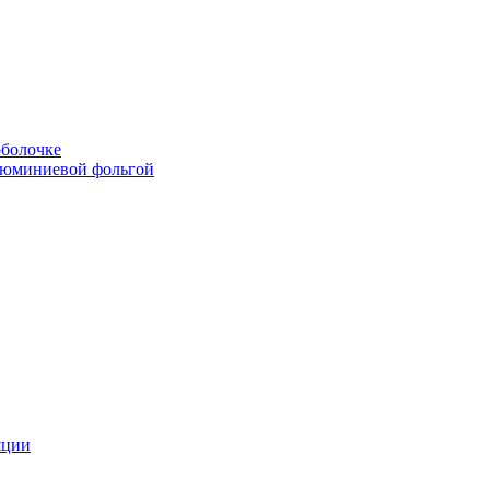
болочке
люминиевой фольгой
яции