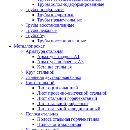
Трубы холоднодеформированные
Трубы профильные
Трубы квадратные
Трубы прямоугольные
Трубы восстановленные
Трубы лежалые
Трубы б/у
Трубы восстановленные
Металлопрокат
Арматура стальная
Арматура гладкая А1
Арматура рифленая А3
Катанка стальная
Круг стальной
Стальная двутавровая балка
Лист стальной
Лист оцинкованный
Лист просечно-вытяжной стальной
Лист стальной горячекатаный
Лист стальной рифленый
Лист стальной холоднокатаный
Полоса стальная
Полоса стальная горячекатаная
Полоса оцинкованная
Уголок стальной