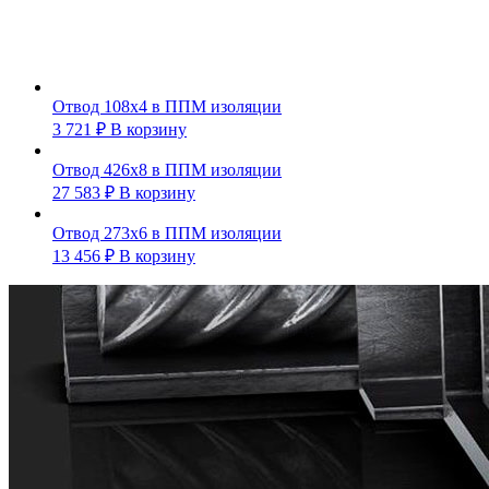
Отвод 108х4 в ППМ изоляции
3 721
₽
В корзину
Отвод 426х8 в ППМ изоляции
27 583
₽
В корзину
Отвод 273х6 в ППМ изоляции
13 456
₽
В корзину