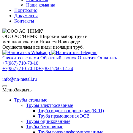
Наша команда
Портфолио
Документы
Контакты
ООО АС 'ННМК'
Широкий выбор труб и
металлопроката в Нижнем Новгороде.
Осуществляем все виды изоляции труб.
Свяжитесь с нами
Обратный звонок
Оплатить
Оплатить
+7(967) 710-70-10
+7(967) 710-70-10
+7(831)260-12-24
info@nn-metall.ru
Меню
Закрыть
Трубы стальные
Трубы электросварные
Труба водогазопроводная (ВГП)
Труба прямошовная ЭСВ
Трубы оцинкованные
Трубы бесшовные
Трубы горячедеформированные