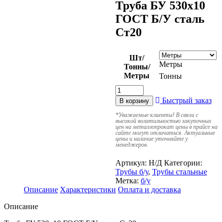
Труба БУ 530х10
ГОСТ Б/У сталь
Ст20
Шт/
Метры
Тонны/
Метры
Тонны
Быстрый заказ
В корзину
*
Уважаемые клиенты! В связи с
высокой волатильностью закупочных
цен на металлопрокат цены в прайсе на
сайте могут отличаться. Актуальные
цены и наличие уточняйте у
менеджеров.
Артикул:
Н/Д
Категории:
Трубы б/у
,
Трубы стальные
Метка:
б/у
Описание
Характеристики
Оплата и доставка
Описание