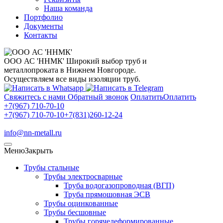
Наша команда
Портфолио
Документы
Контакты
ООО АС 'ННМК'
Широкий выбор труб и
металлопроката в Нижнем Новгороде.
Осуществляем все виды изоляции труб.
Свяжитесь с нами
Обратный звонок
Оплатить
Оплатить
+7(967) 710-70-10
+7(967) 710-70-10
+7(831)260-12-24
info@nn-metall.ru
Меню
Закрыть
Трубы стальные
Трубы электросварные
Труба водогазопроводная (ВГП)
Труба прямошовная ЭСВ
Трубы оцинкованные
Трубы бесшовные
Трубы горячедеформированные