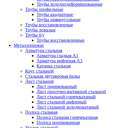
Трубы холоднодеформированные
Трубы профильные
Трубы квадратные
Трубы прямоугольные
Трубы восстановленные
Трубы лежалые
Трубы б/у
Трубы восстановленные
Металлопрокат
Арматура стальная
Арматура гладкая А1
Арматура рифленая А3
Катанка стальная
Круг стальной
Стальная двутавровая балка
Лист стальной
Лист оцинкованный
Лист просечно-вытяжной стальной
Лист стальной горячекатаный
Лист стальной рифленый
Лист стальной холоднокатаный
Полоса стальная
Полоса стальная горячекатаная
Полоса оцинкованная
Уголок стальной