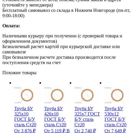
(уточняйте у менеджера)
Бесплатный самовывоз со склада в Нижнем Новгороде (пн-пт,
9:00-18:00)
Оплата:
Наличными курьеру при получении (с проверкой товара и
оформлением документов)
Безналичный расчет картой при курьерской доставке или
самовывозе
При безналичном расчете доставка производится после
поступления средств на счет
Похожие товары
Труба БУ
Труба БУ
Труба БУ
Труба БУ
325х10
426х10
325х7 ГОСТ
530х12
ГОСТ Б/У
ГОСТ Б/У
Б/У сталь
ГОСТ Б/У
сталь Ст20
сталь Ст20
Ст20
сталь Ст20
От
3 876
₽
От
5 119
₽
В
От
2 740
₽
От
7 649
₽