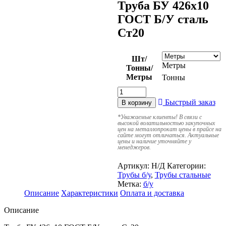
Труба БУ 426х10
ГОСТ Б/У сталь
Ст20
Шт/
Метры
Тонны/
Метры
Тонны
Быстрый заказ
В корзину
*
Уважаемые клиенты! В связи с
высокой волатильностью закупочных
цен на металлопрокат цены в прайсе на
сайте могут отличаться. Актуальные
цены и наличие уточняйте у
менеджеров.
Артикул:
Н/Д
Категории:
Трубы б/у
,
Трубы стальные
Метка:
б/у
Описание
Характеристики
Оплата и доставка
Описание