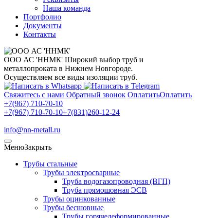
Наша команда
Портфолио
Документы
Контакты
ООО АС 'ННМК'
Широкий выбор труб и
металлопроката в Нижнем Новгороде.
Осуществляем все виды изоляции труб.
Свяжитесь с нами
Обратный звонок
Оплатить
Оплатить
+7(967) 710-70-10
+7(967) 710-70-10
+7(831)260-12-24
info@nn-metall.ru
Меню
Закрыть
Трубы стальные
Трубы электросварные
Труба водогазопроводная (ВГП)
Труба прямошовная ЭСВ
Трубы оцинкованные
Трубы бесшовные
Трубы горячедеформированные