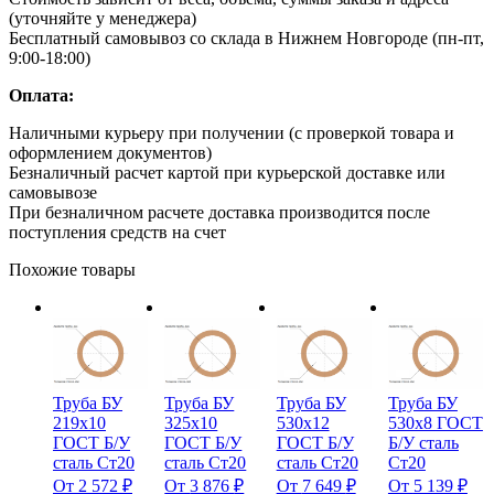
(уточняйте у менеджера)
Бесплатный самовывоз со склада в Нижнем Новгороде (пн-пт,
9:00-18:00)
Оплата:
Наличными курьеру при получении (с проверкой товара и
оформлением документов)
Безналичный расчет картой при курьерской доставке или
самовывозе
При безналичном расчете доставка производится после
поступления средств на счет
Похожие товары
Труба БУ
Труба БУ
Труба БУ
Труба БУ
219х10
325х10
530х12
530х8 ГОСТ
ГОСТ Б/У
ГОСТ Б/У
ГОСТ Б/У
Б/У сталь
сталь Ст20
сталь Ст20
сталь Ст20
Ст20
От
2 572
₽
От
3 876
₽
От
7 649
₽
От
5 139
₽