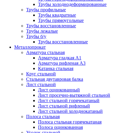
Трубы холоднодеформированные
Трубы профильные
Трубы квадратные
Трубы прямоугольные
Трубы восстановленные
Трубы лежалые
Трубы б/у
Трубы восстановленные
Металлопрокат
Арматура стальная
Арматура гладкая А1
Арматура рифленая А3
Катанка стальная
Круг стальной
Стальная двутавровая балка
Лист стальной
Лист оцинкованный
Лист просечно-вытяжной стальной
Лист стальной горячекатаный
Лист стальной рифленый
Лист стальной холоднокатаный
Полоса стальная
Полоса стальная горячекатаная
Полоса оцинкованная
Уголок стальной