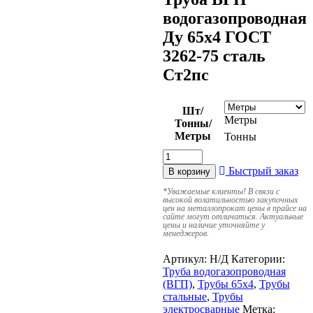
водогазопроводная
Ду 65х4 ГОСТ
3262-75 сталь
Ст2пс
Шт/
Метры
Тонны/
Метры
Тонны
Быстрый заказ
В корзину
*
Уважаемые клиенты! В связи с
высокой волатильностью закупочных
цен на металлопрокат цены в прайсе на
сайте могут отличаться. Актуальные
цены и наличие уточняйте у
менеджеров.
Артикул:
Н/Д
Категории:
Труба водогазопроводная
(ВГП)
,
Трубы 65х4
,
Трубы
стальные
,
Трубы
электросварные
Метка: