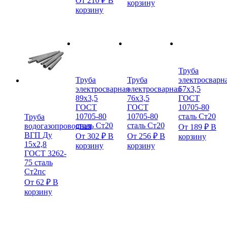
От
210
₽
В
корзину
корзину
Труба
Труба
Труба
электросварн
электросварная
электросварная
57х3,5
89х3,5
76х3,5
ГОСТ
ГОСТ
ГОСТ
10705-80
10705-80
10705-80
сталь Ст20
Труба
сталь Ст20
сталь Ст20
водогазопроводная
От
189
₽
В
ВГП Ду
От
302
₽
В
От
256
₽
В
корзину
15х2,8
корзину
корзину
ГОСТ 3262-
75 сталь
Ст2пс
От
62
₽
В
корзину