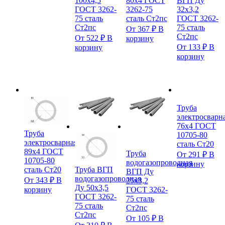
100х4,5
80х4 ГОСТ
ВГП Ду
ГОСТ 3262-
3262-75
32х3,2
75 сталь
сталь Ст2пс
ГОСТ 3262-
Ст2пс
75 сталь
От
367
₽
В
Ст2пс
От
522
₽
В
корзину
От
133
₽
В
корзину
корзину
Труба
электросварн
76х4 ГОСТ
Труба
10705-80
электросварная
сталь Ст20
89х4 ГОСТ
Труба
От
291
₽
В
10705-80
водогазопроводная
корзину
сталь Ст20
Труба ВГП
ВГП Ду
водогазопроводная
От
343
₽
В
25х3,2
Ду 50х3,5
ГОСТ 3262-
корзину
ГОСТ 3262-
75 сталь
75 сталь
Ст2пс
Ст2пс
От
105
₽
В