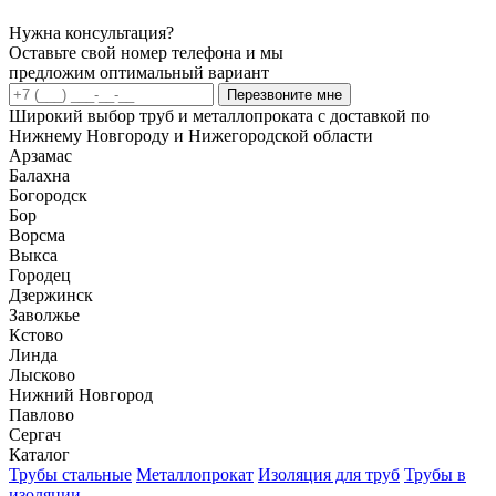
Нужна консультация?
Оставьте свой номер телефона и мы
предложим оптимальный вариант
Перезвоните мне
Широкий выбор труб и металлопроката с доставкой по
Нижнему Новгороду и Нижегородской области
Арзамас
Балахна
Богородск
Бор
Ворсма
Выкса
Городец
Дзержинск
Заволжье
Кстово
Линда
Лысково
Нижний Новгород
Павлово
Сергач
Каталог
Трубы стальные
Металлопрокат
Изоляция для труб
Трубы в
изоляции