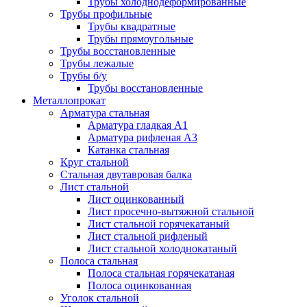
Трубы холоднодеформированные
Трубы профильные
Трубы квадратные
Трубы прямоугольные
Трубы восстановленные
Трубы лежалые
Трубы б/у
Трубы восстановленные
Металлопрокат
Арматура стальная
Арматура гладкая А1
Арматура рифленая А3
Катанка стальная
Круг стальной
Стальная двутавровая балка
Лист стальной
Лист оцинкованный
Лист просечно-вытяжной стальной
Лист стальной горячекатаный
Лист стальной рифленый
Лист стальной холоднокатаный
Полоса стальная
Полоса стальная горячекатаная
Полоса оцинкованная
Уголок стальной