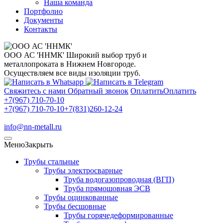
Наша команда
Портфолио
Документы
Контакты
ООО АС 'ННМК'
Широкий выбор труб и
металлопроката в Нижнем Новгороде.
Осуществляем все виды изоляции труб.
Свяжитесь с нами
Обратный звонок
Оплатить
Оплатить
+7(967) 710-70-10
+7(967) 710-70-10
+7(831)260-12-24
info@nn-metall.ru
Меню
Закрыть
Трубы стальные
Трубы электросварные
Труба водогазопроводная (ВГП)
Труба прямошовная ЭСВ
Трубы оцинкованные
Трубы бесшовные
Трубы горячедеформированные