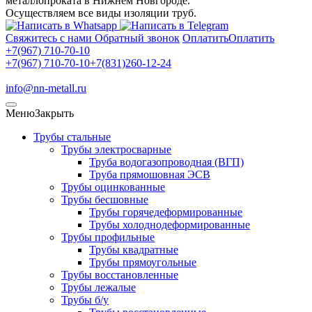
металлопроката в Нижнем Новгороде.
Осуществляем все виды изоляции труб.
Свяжитесь с нами
Обратный звонок
Оплатить
Оплатить
+7(967) 710-70-10
+7(967) 710-70-10
+7(831)260-12-24
info@nn-metall.ru
Меню
Закрыть
Трубы стальные
Трубы электросварные
Труба водогазопроводная (ВГП)
Труба прямошовная ЭСВ
Трубы оцинкованные
Трубы бесшовные
Трубы горячедеформированные
Трубы холоднодеформированные
Трубы профильные
Трубы квадратные
Трубы прямоугольные
Трубы восстановленные
Трубы лежалые
Трубы б/у