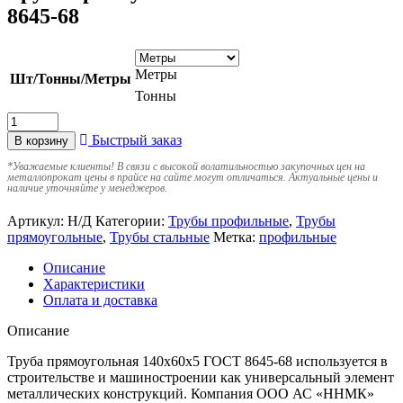
8645-68
Метры
Шт/Тонны/Метры
Тонны
Быстрый заказ
В корзину
*
Уважаемые клиенты! В связи с высокой волатильностью закупочных цен на
металлопрокат цены в прайсе на сайте могут отличаться. Актуальные цены и
наличие уточняйте у менеджеров.
Артикул:
Н/Д
Категории:
Трубы профильные
,
Трубы
прямоугольные
,
Трубы стальные
Метка:
профильные
Описание
Характеристики
Оплата и доставка
Описание
Труба прямоугольная 140х60х5 ГОСТ 8645-68 используется в
строительстве и машиностроении как универсальный элемент
металлических конструкций. Компания ООО АС «ННМК»