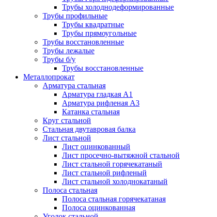
Трубы холоднодеформированные
Трубы профильные
Трубы квадратные
Трубы прямоугольные
Трубы восстановленные
Трубы лежалые
Трубы б/у
Трубы восстановленные
Металлопрокат
Арматура стальная
Арматура гладкая А1
Арматура рифленая А3
Катанка стальная
Круг стальной
Стальная двутавровая балка
Лист стальной
Лист оцинкованный
Лист просечно-вытяжной стальной
Лист стальной горячекатаный
Лист стальной рифленый
Лист стальной холоднокатаный
Полоса стальная
Полоса стальная горячекатаная
Полоса оцинкованная
Уголок стальной