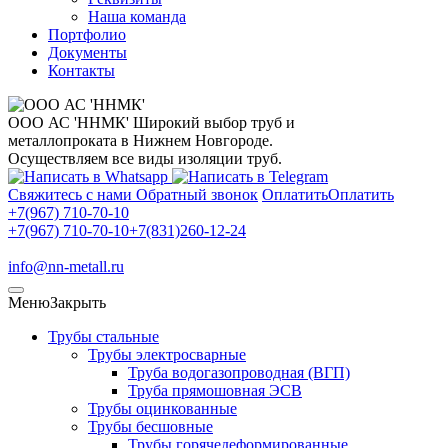
Наша команда
Портфолио
Документы
Контакты
ООО АС 'ННМК'
Широкий выбор труб и
металлопроката в Нижнем Новгороде.
Осуществляем все виды изоляции труб.
Свяжитесь с нами
Обратный звонок
Оплатить
Оплатить
+7(967) 710-70-10
+7(967) 710-70-10
+7(831)260-12-24
info@nn-metall.ru
Меню
Закрыть
Трубы стальные
Трубы электросварные
Труба водогазопроводная (ВГП)
Труба прямошовная ЭСВ
Трубы оцинкованные
Трубы бесшовные
Трубы горячедеформированные