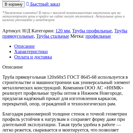
Быстрый заказ
В корзину
*
Уважаемые клиенты! В связи с высокой волатильностью закупочных цен на
металлопрокат цены в прайсе на сайте могут отличаться. Актуальные цены и
наличие уточняйте у менеджеров.
Артикул:
Н/Д
Категории:
120 мм
,
Трубы профильные
,
Трубы
прямоугольные
,
Трубы стальные
Метка:
профильные
Описание
Характеристики
Оплата и доставка
Описание
Труба прямоугольная 120х60х5 ГОСТ 8645-68 используется в
строительстве и машиностроении как универсальный элемент
металлических конструкций. Компания ООО АС «ННМК»
реализует профильные трубы оптом в Нижнем Новгороде,
предлагая надёжный прокат для изготовления каркасов,
перекрытий, опор, ограждений и технологических рам.
Благодаря равномерной толщине стенок и точной геометрии
профиль устойчив к нагрузкам и сохраняет форму даже при
длительной эксплуатации. Такая труба удобна в работе —
легко режется, сваривается и монтируется, что позволяет