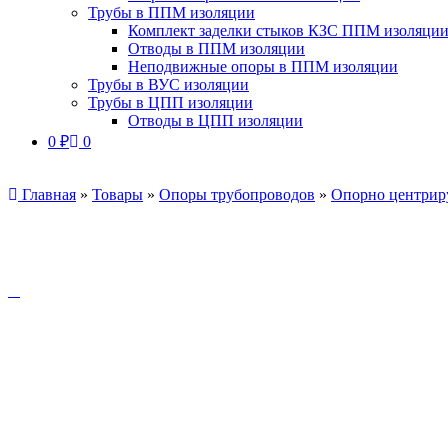
Трубы в ППМ изоляции
Комплект заделки стыков КЗС ППМ изоляци
Отводы в ППМ изоляции
Неподвижные опоры в ППМ изоляции
Трубы в ВУС изоляции
Трубы в ЦПП изоляции
Отводы в ЦПП изоляции
0
₽
0
Главная
»
Товары
»
Опоры трубопроводов
»
Опорно центрир