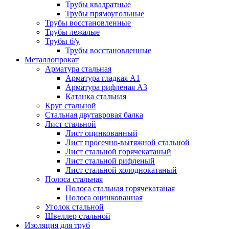
Трубы квадратные
Трубы прямоугольные
Трубы восстановленные
Трубы лежалые
Трубы б/у
Трубы восстановленные
Металлопрокат
Арматура стальная
Арматура гладкая А1
Арматура рифленая А3
Катанка стальная
Круг стальной
Стальная двутавровая балка
Лист стальной
Лист оцинкованный
Лист просечно-вытяжной стальной
Лист стальной горячекатаный
Лист стальной рифленый
Лист стальной холоднокатаный
Полоса стальная
Полоса стальная горячекатаная
Полоса оцинкованная
Уголок стальной
Швеллер стальной
Изоляция для труб