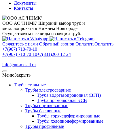
Документы
Контакты
ООО АС 'ННМК'
Широкий выбор труб и
металлопроката в Нижнем Новгороде.
Осуществляем все виды изоляции труб.
Свяжитесь с нами
Обратный звонок
Оплатить
Оплатить
+7(967) 710-70-10
+7(967) 710-70-10
+7(831)260-12-24
info@nn-metall.ru
Меню
Закрыть
Трубы стальные
Трубы электросварные
Труба водогазопроводная (ВГП)
Труба прямошовная ЭСВ
Трубы оцинкованные
Трубы бесшовные
Трубы горячедеформированные
Трубы холоднодеформированные
Трубы профильные