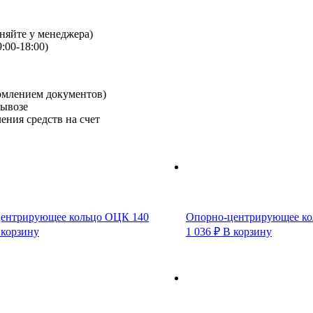
чняйте у менеджера)
:00-18:00)
рмлением документов)
вывозе
ения средств на счет
ентрирующее кольцо ОЦК 140
Опорно-центрирующее ко
 корзину
1 036
₽
В корзину