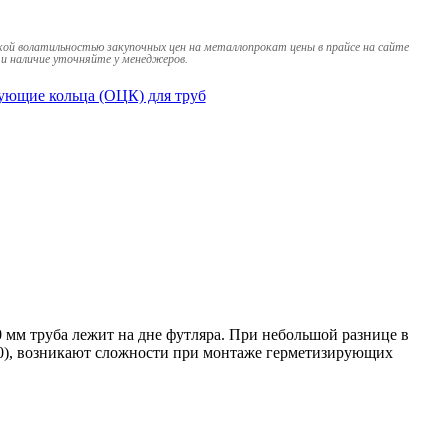
кой волатильностью закупочных цен на металлопрокат цены в прайсе на сайте
и наличие уточняйте у менеджеров.
ующие кольца (ОЦК) для труб
м труба лежит на дне футляра. При небольшой разнице в
530), возникают сложности при монтаже герметизирующих