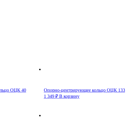
льцо ОЦК 40
Опорно-центрирующее кольцо ОЦК 133
1 349
₽
В корзину