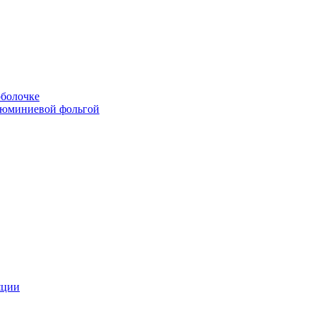
болочке
люминиевой фольгой
яции