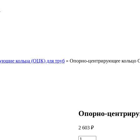
и
ующие кольца (ОЦК) для труб
»
Опорно-центрирующее кольцо 
Опорно-центриру
2 603
₽