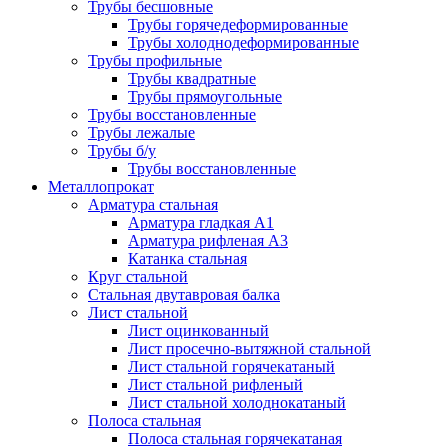
Трубы бесшовные
Трубы горячедеформированные
Трубы холоднодеформированные
Трубы профильные
Трубы квадратные
Трубы прямоугольные
Трубы восстановленные
Трубы лежалые
Трубы б/у
Трубы восстановленные
Металлопрокат
Арматура стальная
Арматура гладкая А1
Арматура рифленая А3
Катанка стальная
Круг стальной
Стальная двутавровая балка
Лист стальной
Лист оцинкованный
Лист просечно-вытяжной стальной
Лист стальной горячекатаный
Лист стальной рифленый
Лист стальной холоднокатаный
Полоса стальная
Полоса стальная горячекатаная