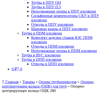
Трубы в ППУ ОЦ
Трубы в ППУ ПЭ
Неподвижные опоры в ППУ изоляции
Сильфонные компенсаторы СКУ в ППУ
изоляции
Отводы в ППУ изоляции
Шаровые краны в ППУ изоляции
Трубы в ППМ изоляции
Комплект заделки стыков КЗС ППМ
изоляции
Отводы в ППМ изоляции
Неподвижные опоры в ППМ изоляции
Трубы в ВУС изоляции
Трубы в ЦПП изоляции
Отводы в ЦПП изоляции
0
₽
0
Главная
»
Товары
»
Опоры трубопроводов
»
Опорно
центрирующие кольца (ОЦК) для труб
»
Опорно-
центрирующее кольцо ОЦК 280