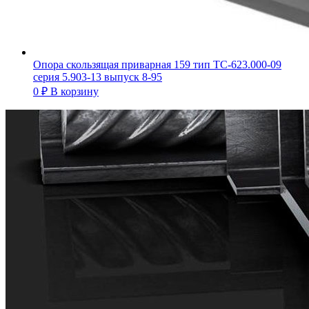
Опора скользящая приварная 159 тип ТС-623.000-09
серия 5.903-13 выпуск 8-95
0
₽
В корзину