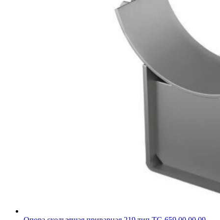
Опора скользящая приварная 219 тип ТС-659.00.00.09