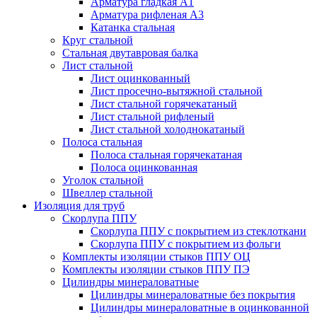
Арматура гладкая А1
Арматура рифленая А3
Катанка стальная
Круг стальной
Стальная двутавровая балка
Лист стальной
Лист оцинкованный
Лист просечно-вытяжной стальной
Лист стальной горячекатаный
Лист стальной рифленый
Лист стальной холоднокатаный
Полоса стальная
Полоса стальная горячекатаная
Полоса оцинкованная
Уголок стальной
Швеллер стальной
Изоляция для труб
Скорлупа ППУ
Скорлупа ППУ с покрытием из стеклоткани
Скорлупа ППУ с покрытием из фольги
Комплекты изоляции стыков ППУ ОЦ
Комплекты изоляции стыков ППУ ПЭ
Цилиндры минераловатные
Цилиндры минераловатные без покрытия
Цилиндры минераловатные в оцинкованной