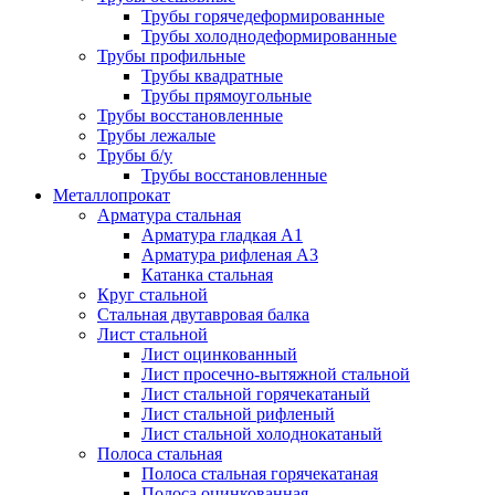
Трубы горячедеформированные
Трубы холоднодеформированные
Трубы профильные
Трубы квадратные
Трубы прямоугольные
Трубы восстановленные
Трубы лежалые
Трубы б/у
Трубы восстановленные
Металлопрокат
Арматура стальная
Арматура гладкая А1
Арматура рифленая А3
Катанка стальная
Круг стальной
Стальная двутавровая балка
Лист стальной
Лист оцинкованный
Лист просечно-вытяжной стальной
Лист стальной горячекатаный
Лист стальной рифленый
Лист стальной холоднокатаный
Полоса стальная
Полоса стальная горячекатаная
Полоса оцинкованная