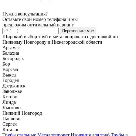
Нужна консультация?
Оставьте свой номер телефона и мы
предложим оптимальный вариант
Перезвоните мне
Широкий выбор труб и металлопроката с доставкой по
Нижнему Новгороду и Нижегородской области
Арзамас
Балахна
Богородск
Бор
Ворсма
Выкса
Городец
Дзержинск
Заволжье
Кстово
Линда
Лысково
Нижний Новгород
Павлово
Сергач
Каталог
Трубы стальные
Металлопрокат
Изоляция для труб
Трубы в