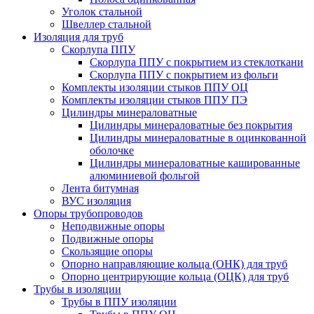
Уголок стальной
Швеллер стальной
Изоляция для труб
Скорлупа ППУ
Скорлупа ППУ с покрытием из стеклоткани
Скорлупа ППУ с покрытием из фольги
Комплекты изоляции стыков ППУ ОЦ
Комплекты изоляции стыков ППУ ПЭ
Цилиндры минераловатные
Цилиндры минераловатные без покрытия
Цилиндры минераловатные в оцинкованной
оболочке
Цилиндры минераловатные кашированные
алюминиевой фольгой
Лента битумная
ВУС изоляция
Опоры трубопроводов
Неподвижные опоры
Подвижные опоры
Скользящие опоры
Опорно направляющие кольца (ОНК) для труб
Опорно центрирующие кольца (ОЦК) для труб
Трубы в изоляции
Трубы в ППУ изоляции