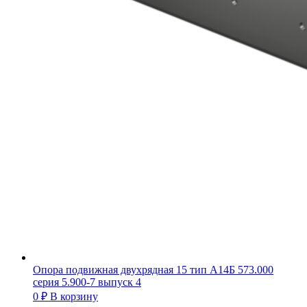
Опора подвижная двухрядная 15 тип А14Б 573.000
серия 5.900-7 выпуск 4
0
₽
В корзину