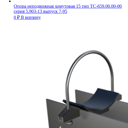
Опора неподвижная хомутовая 15 тип ТС-659.00.00-00
серия 5.903-13 выпуск 7-95
0
₽
В корзину