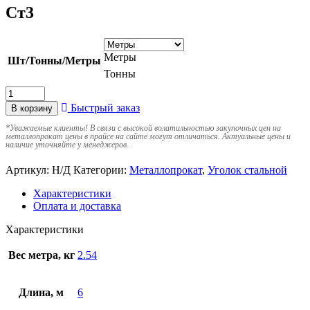
Ст3
Метры
Шт/Тонны/Метры
Тонны
Быстрый заказ
В корзину
*
Уважаемые клиенты! В связи с высокой волатильностью закупочных цен на
металлопрокат цены в прайсе на сайте могут отличаться. Актуальные цены и
наличие уточняйте у менеджеров.
Артикул:
Н/Д
Категории:
Металлопрокат
,
Уголок стальной
Характеристики
Оплата и доставка
Характеристики
Вес метра, кг
2.54
Длина, м
6