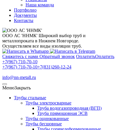
Наша команда
Портфолио
Документы
Контакты
ООО АС 'ННМК'
Широкий выбор труб и
металлопроката в Нижнем Новгороде.
Осуществляем все виды изоляции труб.
Свяжитесь с нами
Обратный звонок
Оплатить
Оплатить
+7(967) 710-70-10
+7(967) 710-70-10
+7(831)260-12-24
info@nn-metall.ru
Меню
Закрыть
Трубы стальные
Трубы электросварные
Труба водогазопроводная (ВГП)
Труба прямошовная ЭСВ
Трубы оцинкованные
Трубы бесшовные
Трубы горячедеформированные