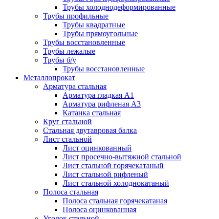
Трубы холоднодеформированные
Трубы профильные
Трубы квадратные
Трубы прямоугольные
Трубы восстановленные
Трубы лежалые
Трубы б/у
Трубы восстановленные
Металлопрокат
Арматура стальная
Арматура гладкая А1
Арматура рифленая А3
Катанка стальная
Круг стальной
Стальная двутавровая балка
Лист стальной
Лист оцинкованный
Лист просечно-вытяжной стальной
Лист стальной горячекатаный
Лист стальной рифленый
Лист стальной холоднокатаный
Полоса стальная
Полоса стальная горячекатаная
Полоса оцинкованная
Уголок стальной