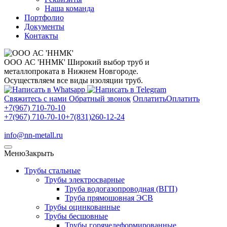
Наша команда
Портфолио
Документы
Контакты
ООО АС 'ННМК'
Широкий выбор труб и
металлопроката в Нижнем Новгороде.
Осуществляем все виды изоляции труб.
Свяжитесь с нами
Обратный звонок
Оплатить
Оплатить
+7(967) 710-70-10
+7(967) 710-70-10
+7(831)260-12-24
info@nn-metall.ru
Меню
Закрыть
Трубы стальные
Трубы электросварные
Труба водогазопроводная (ВГП)
Труба прямошовная ЭСВ
Трубы оцинкованные
Трубы бесшовные
Трубы горячедеформированные