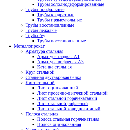
Трубы холоднодеформированные
Трубы профильные
Трубы квадратные
Трубы прямоугольные
Трубы восстановленные
Трубы лежалые
Трубы б/у
Трубы восстановленные
Металлопрокат
Арматура стальная
Арматура гладкая А1
Арматура рифленая А3
Катанка стальная
Круг стальной
Стальная двутавровая балка
Лист стальной
Лист оцинкованный
Лист просечно-вытяжной стальной
Лист стальной горячекатаный
Лист стальной рифленый
Лист стальной холоднокатаный
Полоса стальная
Полоса стальная горячекатаная
Полоса оцинкованная
Уголок стальной