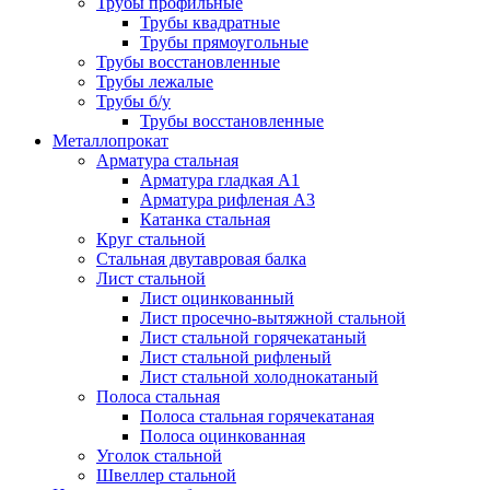
Трубы профильные
Трубы квадратные
Трубы прямоугольные
Трубы восстановленные
Трубы лежалые
Трубы б/у
Трубы восстановленные
Металлопрокат
Арматура стальная
Арматура гладкая А1
Арматура рифленая А3
Катанка стальная
Круг стальной
Стальная двутавровая балка
Лист стальной
Лист оцинкованный
Лист просечно-вытяжной стальной
Лист стальной горячекатаный
Лист стальной рифленый
Лист стальной холоднокатаный
Полоса стальная
Полоса стальная горячекатаная
Полоса оцинкованная
Уголок стальной
Швеллер стальной