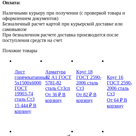
Оплата:
Наличными курьеру при получении (с проверкой товара и
оформлением документов)
Безналичный расчет картой при курьерской доставке или
самовывозе
При безналичном расчете доставка производится после
поступления средств на счет
Похожие товары
Лист
Арматура
Круг 18
горячекатанный
12 А1 ГОСТ
ГОСТ 2590-
Круг 16
5х1500х6000
5781-82
2006 сталь
ГОСТ 2590-
ГОСТ
сталь Ст3сп
Ст3
2006 сталь
19903-74
Ст3
От
36
₽
В
От
82
₽
В
сталь Ст3
От
64
₽
В
корзину
корзину
15 444
₽
В
корзину
корзину