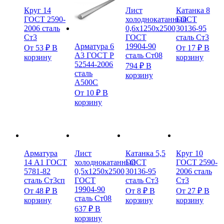
Круг 14
Лист
Катанка 8
ГОСТ 2590-
холоднокатанный
ГОСТ
2006 сталь
0,6х1250х2500
30136-95
Ст3
ГОСТ
сталь Ст3
19904-90
Арматура 6
От
53
₽
В
От
17
₽
В
сталь Ст08
А3 ГОСТ Р
корзину
корзину
52544-2006
794
₽
В
сталь
корзину
А500С
От
10
₽
В
корзину
Арматура
Лист
Катанка 5,5
Круг 10
14 А1 ГОСТ
холоднокатанный
ГОСТ
ГОСТ 2590-
5781-82
0,5х1250х2500
30136-95
2006 сталь
сталь Ст3сп
ГОСТ
сталь Ст3
Ст3
19904-90
От
48
₽
В
От
8
₽
В
От
27
₽
В
сталь Ст08
корзину
корзину
корзину
637
₽
В
корзину