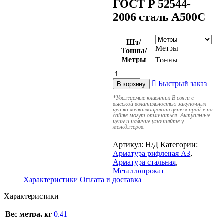
ГОСТ Р 52544-
2006 сталь А500С
Шт/
Метры
Тонны/
Метры
Тонны
Быстрый заказ
В корзину
*
Уважаемые клиенты! В связи с
высокой волатильностью закупочных
цен на металлопрокат цены в прайсе на
сайте могут отличаться. Актуальные
цены и наличие уточняйте у
менеджеров.
Артикул:
Н/Д
Категории:
Арматура рифленая А3
,
Арматура стальная
,
Металлопрокат
Характеристики
Оплата и доставка
Характеристики
Вес метра, кг
0.41