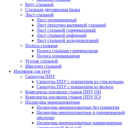
Круг стальной
Стальная двутавровая балка
Лист стальной
Лист оцинкованный
Лист просечно-вытяжной стальной
Лист стальной горячекатаный
Лист стальной рифленый
Лист стальной холоднокатаный
Полоса стальная
Полоса стальная горячекатаная
Полоса оцинкованная
Уголок стальной
Швеллер стальной
Изоляция для труб
Скорлупа ППУ
Скорлупа ППУ с покрытием из стеклоткани
Скорлупа ППУ с покрытием из фольги
Комплекты изоляции стыков ППУ ОЦ
Комплекты изоляции стыков ППУ ПЭ
Цилиндры минераловатные
Цилиндры минераловатные без покрытия
Цилиндры минераловатные в оцинкованной
оболочке
Цилиндры минераловатные кашированные
алюминиевой фольгой