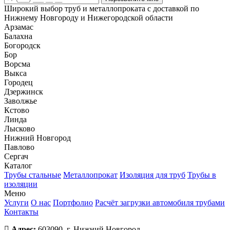
Широкий выбор труб и металлопроката с доставкой по
Нижнему Новгороду и Нижегородской области
Арзамас
Балахна
Богородск
Бор
Ворсма
Выкса
Городец
Дзержинск
Заволжье
Кстово
Линда
Лысково
Нижний Новгород
Павлово
Сергач
Каталог
Трубы стальные
Металлопрокат
Изоляция для труб
Трубы в
изоляции
Меню
Услуги
О нас
Портфолио
Расчёт загрузки автомобиля трубами
Контакты
Адрес:
603090, г. Нижний Новгород,