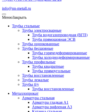
info@nn-metall.ru
Меню
Закрыть
Трубы стальные
Трубы электросварные
Труба водогазопроводная (ВГП)
Труба прямошовная ЭСВ
Трубы оцинкованные
Трубы бесшовные
Трубы горячедеформированные
Трубы холоднодеформированные
Трубы профильные
Трубы квадратные
Трубы прямоугольные
Трубы восстановленные
Трубы лежалые
Трубы б/у
Трубы восстановленные
Металлопрокат
Арматура стальная
Арматура гладкая А1
Арматура рифленая А3
Катанка стальная