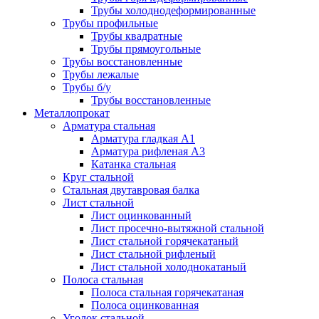
Трубы холоднодеформированные
Трубы профильные
Трубы квадратные
Трубы прямоугольные
Трубы восстановленные
Трубы лежалые
Трубы б/у
Трубы восстановленные
Металлопрокат
Арматура стальная
Арматура гладкая А1
Арматура рифленая А3
Катанка стальная
Круг стальной
Стальная двутавровая балка
Лист стальной
Лист оцинкованный
Лист просечно-вытяжной стальной
Лист стальной горячекатаный
Лист стальной рифленый
Лист стальной холоднокатаный
Полоса стальная
Полоса стальная горячекатаная
Полоса оцинкованная
Уголок стальной