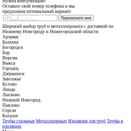
Нужна консультация?
Оставьте свой номер телефона и мы
предложим оптимальный вариант
Перезвоните мне
Широкий выбор труб и металлопроката с доставкой по
Нижнему Новгороду и Нижегородской области
Арзамас
Балахна
Богородск
Бор
Ворсма
Выкса
Городец
Дзержинск
Заволжье
Кстово
Линда
Лысково
Нижний Новгород
Павлово
Сергач
Каталог
Трубы стальные
Металлопрокат
Изоляция для труб
Трубы в
изоляции