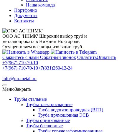
Наша команда
Портфолио
Документы
Контакты
ООО АС 'ННМК'
Широкий выбор труб и
металлопроката в Нижнем Новгороде.
Осуществляем все виды изоляции труб.
Свяжитесь с нами
Обратный звонок
Оплатить
Оплатить
+7(967) 710-70-10
+7(967) 710-70-10
+7(831)260-12-24
info@nn-metall.ru
Меню
Закрыть
Трубы стальные
Трубы электросварные
Труба водогазопроводная (ВГП)
Труба прямошовная ЭСВ
Трубы оцинкованные
Трубы бесшовные
Трубы горячедеформированные