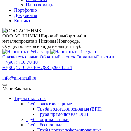
Наша команда
Портфолио
Документы
Контакты
ООО АС 'ННМК'
Широкий выбор труб и
металлопроката в Нижнем Новгороде.
Осуществляем все виды изоляции труб.
Свяжитесь с нами
Обратный звонок
Оплатить
Оплатить
+7(967) 710-70-10
+7(967) 710-70-10
+7(831)260-12-24
info@nn-metall.ru
Меню
Закрыть
Трубы стальные
Трубы электросварные
Труба водогазопроводная (ВГП)
Труба прямошовная ЭСВ
Трубы оцинкованные
Трубы бесшовные
Трубы горячедеформированные