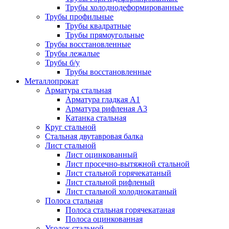
Трубы холоднодеформированные
Трубы профильные
Трубы квадратные
Трубы прямоугольные
Трубы восстановленные
Трубы лежалые
Трубы б/у
Трубы восстановленные
Металлопрокат
Арматура стальная
Арматура гладкая А1
Арматура рифленая А3
Катанка стальная
Круг стальной
Стальная двутавровая балка
Лист стальной
Лист оцинкованный
Лист просечно-вытяжной стальной
Лист стальной горячекатаный
Лист стальной рифленый
Лист стальной холоднокатаный
Полоса стальная
Полоса стальная горячекатаная
Полоса оцинкованная
Уголок стальной