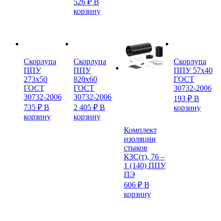
526
₽
В
корзину
Скорлупа
Скорлупа
Скорлупа
ППУ
ППУ
ППУ 57х40
273х50
820х60
ГОСТ
ГОСТ
ГОСТ
30732-2006
30732-2006
30732-2006
193
₽
В
735
₽
В
2 405
₽
В
корзину
корзину
корзину
Комплект
изоляции
стыков
КЗС(т), 76 –
1 (140) ППУ
ПЭ
606
₽
В
корзину