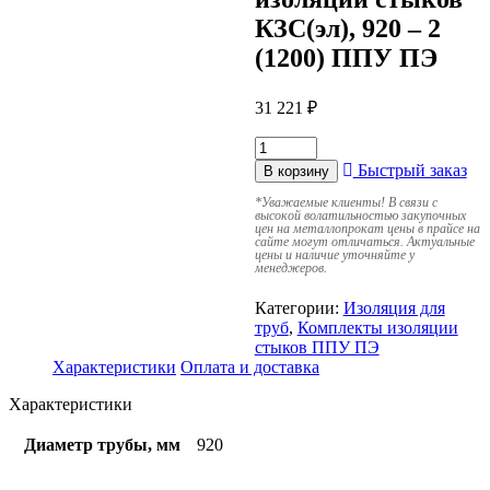
КЗС(эл), 920 – 2
(1200) ППУ ПЭ
31 221
₽
Быстрый заказ
В корзину
*
Уважаемые клиенты! В связи с
высокой волатильностью закупочных
цен на металлопрокат цены в прайсе на
сайте могут отличаться. Актуальные
цены и наличие уточняйте у
менеджеров.
Категории:
Изоляция для
труб
,
Комплекты изоляции
стыков ППУ ПЭ
Характеристики
Оплата и доставка
Характеристики
Диаметр трубы, мм
920