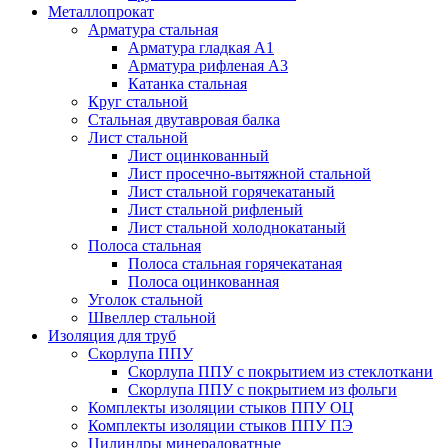
Металлопрокат
Арматура стальная
Арматура гладкая А1
Арматура рифленая А3
Катанка стальная
Круг стальной
Стальная двутавровая балка
Лист стальной
Лист оцинкованный
Лист просечно-вытяжной стальной
Лист стальной горячекатаный
Лист стальной рифленый
Лист стальной холоднокатаный
Полоса стальная
Полоса стальная горячекатаная
Полоса оцинкованная
Уголок стальной
Швеллер стальной
Изоляция для труб
Скорлупа ППУ
Скорлупа ППУ с покрытием из стеклоткани
Скорлупа ППУ с покрытием из фольги
Комплекты изоляции стыков ППУ ОЦ
Комплекты изоляции стыков ППУ ПЭ
Цилиндры минераловатные