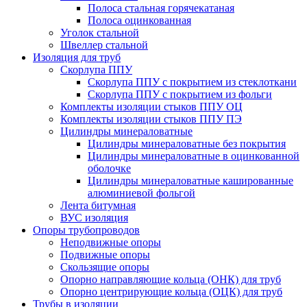
Полоса стальная горячекатаная
Полоса оцинкованная
Уголок стальной
Швеллер стальной
Изоляция для труб
Скорлупа ППУ
Скорлупа ППУ с покрытием из стеклоткани
Скорлупа ППУ с покрытием из фольги
Комплекты изоляции стыков ППУ ОЦ
Комплекты изоляции стыков ППУ ПЭ
Цилиндры минераловатные
Цилиндры минераловатные без покрытия
Цилиндры минераловатные в оцинкованной
оболочке
Цилиндры минераловатные кашированные
алюминиевой фольгой
Лента битумная
ВУС изоляция
Опоры трубопроводов
Неподвижные опоры
Подвижные опоры
Скользящие опоры
Опорно направляющие кольца (ОНК) для труб
Опорно центрирующие кольца (ОЦК) для труб
Трубы в изоляции