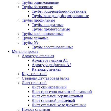
Трубы оцинкованные
Трубы бесшовные
Трубы горячедеформированные
Трубы холоднодеформированные
Трубы профильные
Трубы квадратные
Трубы прямоугольные
Трубы восстановленные
Трубы лежалые
Трубы б/у
Трубы восстановленные
Металлопрокат
Арматура стальная
Арматура гладкая А1
Арматура рифленая А3
Катанка стальная
Круг стальной
Стальная двутавровая балка
Лист стальной
Лист оцинкованный
Лист просечно-вытяжной стальной
Лист стальной горячекатаный
Лист стальной рифленый
Лист стальной холоднокатаный
Полоса стальная