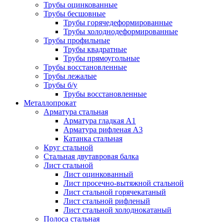
Трубы оцинкованные
Трубы бесшовные
Трубы горячедеформированные
Трубы холоднодеформированные
Трубы профильные
Трубы квадратные
Трубы прямоугольные
Трубы восстановленные
Трубы лежалые
Трубы б/у
Трубы восстановленные
Металлопрокат
Арматура стальная
Арматура гладкая А1
Арматура рифленая А3
Катанка стальная
Круг стальной
Стальная двутавровая балка
Лист стальной
Лист оцинкованный
Лист просечно-вытяжной стальной
Лист стальной горячекатаный
Лист стальной рифленый
Лист стальной холоднокатаный
Полоса стальная