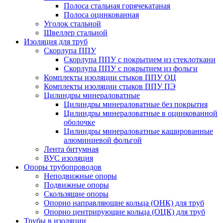
Полоса стальная горячекатаная
Полоса оцинкованная
Уголок стальной
Швеллер стальной
Изоляция для труб
Скорлупа ППУ
Скорлупа ППУ с покрытием из стеклоткани
Скорлупа ППУ с покрытием из фольги
Комплекты изоляции стыков ППУ ОЦ
Комплекты изоляции стыков ППУ ПЭ
Цилиндры минераловатные
Цилиндры минераловатные без покрытия
Цилиндры минераловатные в оцинкованной
оболочке
Цилиндры минераловатные кашированные
алюминиевой фольгой
Лента битумная
ВУС изоляция
Опоры трубопроводов
Неподвижные опоры
Подвижные опоры
Скользящие опоры
Опорно направляющие кольца (ОНК) для труб
Опорно центрирующие кольца (ОЦК) для труб
Трубы в изоляции