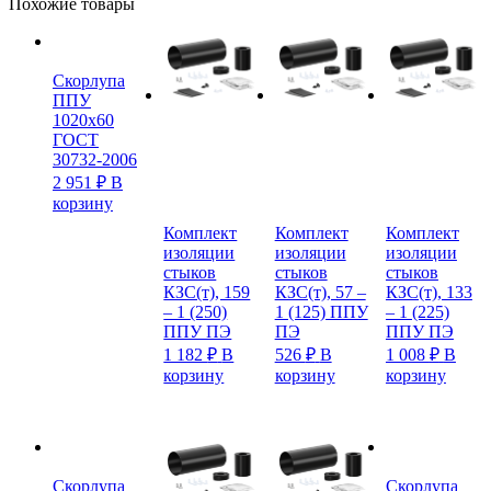
Похожие товары
Скорлупа
ППУ
1020х60
ГОСТ
30732-2006
2 951
₽
В
корзину
Комплект
Комплект
Комплект
изоляции
изоляции
изоляции
стыков
стыков
стыков
КЗС(т), 159
КЗС(т), 57 –
КЗС(т), 133
– 1 (250)
1 (125) ППУ
– 1 (225)
ППУ ПЭ
ПЭ
ППУ ПЭ
1 182
₽
В
526
₽
В
1 008
₽
В
корзину
корзину
корзину
Скорлупа
Скорлупа