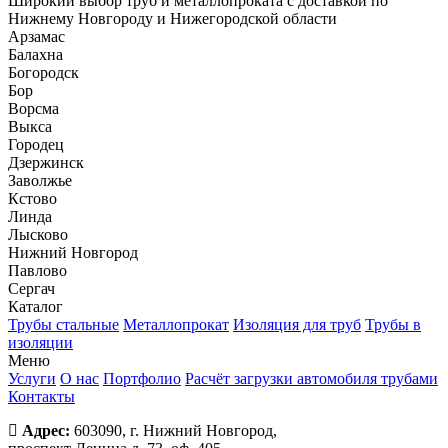
Широкий выбор труб и металлопроката с доставкой по
Нижнему Новгороду и Нижегородской области
Арзамас
Балахна
Богородск
Бор
Ворсма
Выкса
Городец
Дзержинск
Заволжье
Кстово
Линда
Лысково
Нижний Новгород
Павлово
Сергач
Каталог
Трубы стальные
Металлопрокат
Изоляция для труб
Трубы в
изоляции
Меню
Услуги
О нас
Портфолио
Расчёт загрузки автомобиля трубами
Контакты
Адрес:
603090, г. Нижний Новгород,