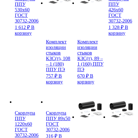
ППУ
ППУ
530х60
426х60
ГОСТ
ГОСТ
30732-2006
30732-2006
1 612
₽
В
1 328
₽
В
корзину
корзину
Комплект
Комплект
изоляции
изоляции
стыков
стыков
КЗС(т), 108
КЗС(т), 89 –
– 1 (180)
1 (160) ППУ
ППУ ПЭ
ПЭ
757
₽
В
670
₽
В
корзину
корзину
Скорлупа
Скорлупа
ППУ
ППУ 89х50
1220х60
ГОСТ
ГОСТ
30732-2006
30732-2006
316
₽
В