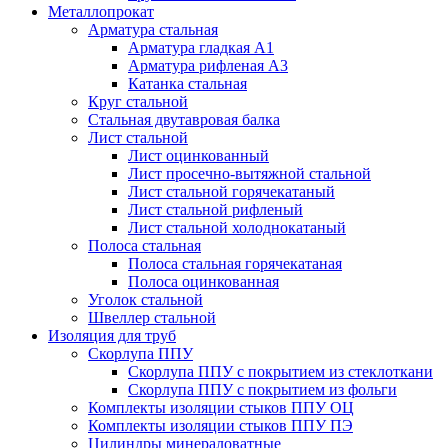
Металлопрокат
Арматура стальная
Арматура гладкая А1
Арматура рифленая А3
Катанка стальная
Круг стальной
Стальная двутавровая балка
Лист стальной
Лист оцинкованный
Лист просечно-вытяжной стальной
Лист стальной горячекатаный
Лист стальной рифленый
Лист стальной холоднокатаный
Полоса стальная
Полоса стальная горячекатаная
Полоса оцинкованная
Уголок стальной
Швеллер стальной
Изоляция для труб
Скорлупа ППУ
Скорлупа ППУ с покрытием из стеклоткани
Скорлупа ППУ с покрытием из фольги
Комплекты изоляции стыков ППУ ОЦ
Комплекты изоляции стыков ППУ ПЭ
Цилиндры минераловатные