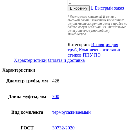
Быстрый заказ
В корзину
*
Уважаемые клиенты! В связи с
высокой волатильностью закупочных
цен на металлопрокат цены в прайсе на
сайте могут отличаться. Актуальные
цены и наличие уточняйте у
менеджеров.
Категории:
Изоляция для
труб
,
Комплекты изоляции
стыков ППУ ПЭ
Характеристики
Оплата и доставка
Характеристики
Диаметр трубы, мм
426
Длина муфты, мм
700
Вид комплекта
термоусаживаемый
ГОСТ
30732-2020