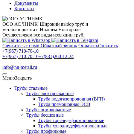
Документы
Контакты
ООО АС 'ННМК'
Широкий выбор труб и
металлопроката в Нижнем Новгороде.
Осуществляем все виды изоляции труб.
Свяжитесь с нами
Обратный звонок
Оплатить
Оплатить
+7(967) 710-70-10
+7(967) 710-70-10
+7(831)260-12-24
info@nn-metall.ru
Меню
Закрыть
Трубы стальные
Трубы электросварные
Труба водогазопроводная (ВГП)
Труба прямошовная ЭСВ
Трубы оцинкованные
Трубы бесшовные
Трубы горячедеформированные
Трубы холоднодеформированные
Трубы профильные