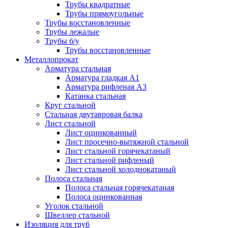
Трубы квадратные
Трубы прямоугольные
Трубы восстановленные
Трубы лежалые
Трубы б/у
Трубы восстановленные
Металлопрокат
Арматура стальная
Арматура гладкая А1
Арматура рифленая А3
Катанка стальная
Круг стальной
Стальная двутавровая балка
Лист стальной
Лист оцинкованный
Лист просечно-вытяжной стальной
Лист стальной горячекатаный
Лист стальной рифленый
Лист стальной холоднокатаный
Полоса стальная
Полоса стальная горячекатаная
Полоса оцинкованная
Уголок стальной
Швеллер стальной
Изоляция для труб