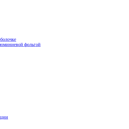
болочке
люминиевой фольгой
яции