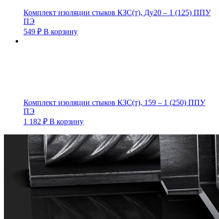
Комплект изоляции стыков КЗС(т), Ду20 – 1 (125) ППУ
ПЭ
549
₽
В корзину
Комплект изоляции стыков КЗС(т), 159 – 1 (250) ППУ
ПЭ
1 182
₽
В корзину