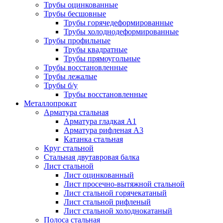
Трубы оцинкованные
Трубы бесшовные
Трубы горячедеформированные
Трубы холоднодеформированные
Трубы профильные
Трубы квадратные
Трубы прямоугольные
Трубы восстановленные
Трубы лежалые
Трубы б/у
Трубы восстановленные
Металлопрокат
Арматура стальная
Арматура гладкая А1
Арматура рифленая А3
Катанка стальная
Круг стальной
Стальная двутавровая балка
Лист стальной
Лист оцинкованный
Лист просечно-вытяжной стальной
Лист стальной горячекатаный
Лист стальной рифленый
Лист стальной холоднокатаный
Полоса стальная