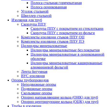
Полоса стальная горячекатаная
Полоса оцинкованная
Уголок стальной
Швеллер стальной
Изоляция для труб
Скорлупа ППУ
Скорлупа ППУ с покрытием из стеклоткани
Скорлупа ППУ с покрытием из фольги
Комплекты изоляции стыков ППУ ОЦ
Комплекты изоляции стыков ППУ ПЭ
Цилиндры минераловатные
Цилиндры минераловатные без покрытия
Цилиндры минераловатные в оцинкованной
оболочке
Цилиндры минераловатные кашированные
алюминиевой фольгой
Лента битумная
ВУС изоляция
Опоры трубопроводов
Неподвижные опоры
Подвижные опоры
Скользящие опоры
Опорно направляющие кольца (ОНК) для труб
Опорно центрирующие кольца (ОЦК) для труб
Трубы в изоляции