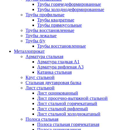
Трубы горячедеформированные
Трубы холоднодеформированные
Трубы профильные
Трубы квадратные
Трубы прямоугольные
Трубы восстановленные
Трубы лежалые
Трубы б/у
Трубы восстановленные
Металлопрокат
Арматура стальная
Арматура гладкая А1
Арматура рифленая А3
Катанка стальная
Круг стальной
Стальная двутавровая балка
Лист стальной
Лист оцинкованный
Лист просечно-вытяжной стальной
Лист стальной горячекатаный
Лист стальной рифленый
Лист стальной холоднокатаный
Полоса стальная
Полоса стальная горячекатаная
Полоса оцинкованная