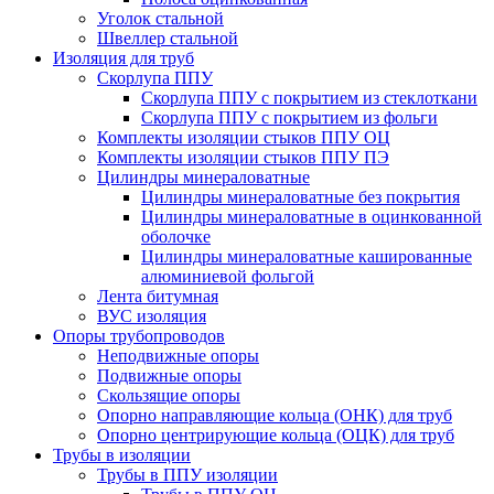
Уголок стальной
Швеллер стальной
Изоляция для труб
Скорлупа ППУ
Скорлупа ППУ с покрытием из стеклоткани
Скорлупа ППУ с покрытием из фольги
Комплекты изоляции стыков ППУ ОЦ
Комплекты изоляции стыков ППУ ПЭ
Цилиндры минераловатные
Цилиндры минераловатные без покрытия
Цилиндры минераловатные в оцинкованной
оболочке
Цилиндры минераловатные кашированные
алюминиевой фольгой
Лента битумная
ВУС изоляция
Опоры трубопроводов
Неподвижные опоры
Подвижные опоры
Скользящие опоры
Опорно направляющие кольца (ОНК) для труб
Опорно центрирующие кольца (ОЦК) для труб
Трубы в изоляции
Трубы в ППУ изоляции