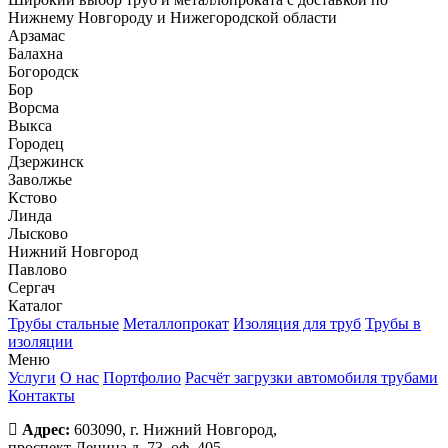
Нижнему Новгороду и Нижегородской области
Арзамас
Балахна
Богородск
Бор
Ворсма
Выкса
Городец
Дзержинск
Заволжье
Кстово
Линда
Лысково
Нижний Новгород
Павлово
Сергач
Каталог
Трубы стальные
Металлопрокат
Изоляция для труб
Трубы в
изоляции
Меню
Услуги
О нас
Портфолио
Расчёт загрузки автомобиля трубами
Контакты
Адрес:
603090, г. Нижний Новгород,
проспект Ленина д. 73, оф. 405