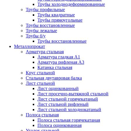
Трубы холоднодеформированные
Трубы профильные
Трубы квадратные
Трубы прямоугольные
Трубы восстановленные
Трубы лежалые
Трубы б/у
Трубы восстановленные
Металлопрокат
Арматура стальная
Арматура гладкая А1
Арматура рифленая А3
Катанка стальная
Круг стальной
Стальная двутавровая балка
Лист стальной
Лист оцинкованный
Лист просечно-вытяжной стальной
Лист стальной горячекатаный
Лист стальной рифленый
Лист стальной холоднокатаный
Полоса стальная
Полоса стальная горячекатаная
Полоса оцинкованная
Уголок стальной