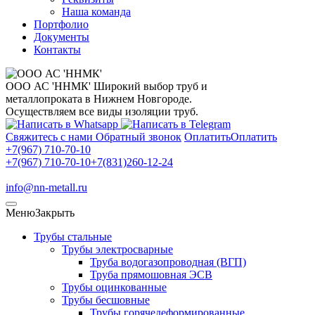
Наша команда
Портфолио
Документы
Контакты
ООО АС 'ННМК'
Широкий выбор труб и
металлопроката в Нижнем Новгороде.
Осуществляем все виды изоляции труб.
Свяжитесь с нами
Обратный звонок
Оплатить
Оплатить
+7(967) 710-70-10
+7(967) 710-70-10
+7(831)260-12-24
info@nn-metall.ru
Меню
Закрыть
Трубы стальные
Трубы электросварные
Труба водогазопроводная (ВГП)
Труба прямошовная ЭСВ
Трубы оцинкованные
Трубы бесшовные
Трубы горячедеформированные