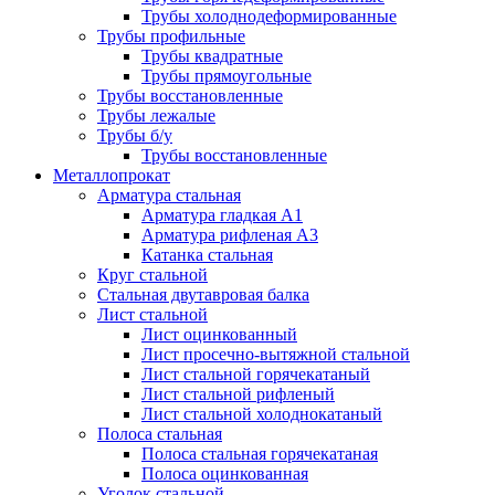
Трубы холоднодеформированные
Трубы профильные
Трубы квадратные
Трубы прямоугольные
Трубы восстановленные
Трубы лежалые
Трубы б/у
Трубы восстановленные
Металлопрокат
Арматура стальная
Арматура гладкая А1
Арматура рифленая А3
Катанка стальная
Круг стальной
Стальная двутавровая балка
Лист стальной
Лист оцинкованный
Лист просечно-вытяжной стальной
Лист стальной горячекатаный
Лист стальной рифленый
Лист стальной холоднокатаный
Полоса стальная
Полоса стальная горячекатаная
Полоса оцинкованная
Уголок стальной