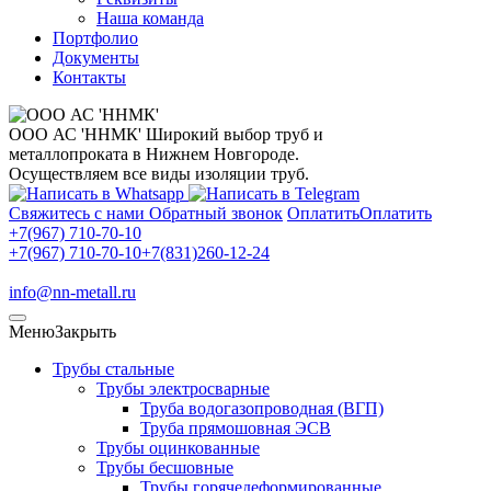
Наша команда
Портфолио
Документы
Контакты
ООО АС 'ННМК'
Широкий выбор труб и
металлопроката в Нижнем Новгороде.
Осуществляем все виды изоляции труб.
Свяжитесь с нами
Обратный звонок
Оплатить
Оплатить
+7(967) 710-70-10
+7(967) 710-70-10
+7(831)260-12-24
info@nn-metall.ru
Меню
Закрыть
Трубы стальные
Трубы электросварные
Труба водогазопроводная (ВГП)
Труба прямошовная ЭСВ
Трубы оцинкованные
Трубы бесшовные
Трубы горячедеформированные