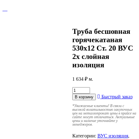
Труба бесшовная
горячекатаная
530х12 Ст. 20 ВУС
2х слойная
изоляция
1 634
₽
м.
Быстрый заказ
В корзину
*
Уважаемые клиенты! В связи с
высокой волатильностью закупочных
цен на металлопрокат цены в прайсе на
сайте могут отличаться. Актуальные
цены и наличие уточняйте у
менеджеров.
Категории:
ВУС изоляция
,