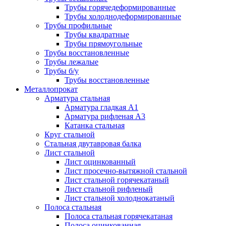
Трубы горячедеформированные
Трубы холоднодеформированные
Трубы профильные
Трубы квадратные
Трубы прямоугольные
Трубы восстановленные
Трубы лежалые
Трубы б/у
Трубы восстановленные
Металлопрокат
Арматура стальная
Арматура гладкая А1
Арматура рифленая А3
Катанка стальная
Круг стальной
Стальная двутавровая балка
Лист стальной
Лист оцинкованный
Лист просечно-вытяжной стальной
Лист стальной горячекатаный
Лист стальной рифленый
Лист стальной холоднокатаный
Полоса стальная
Полоса стальная горячекатаная
Полоса оцинкованная