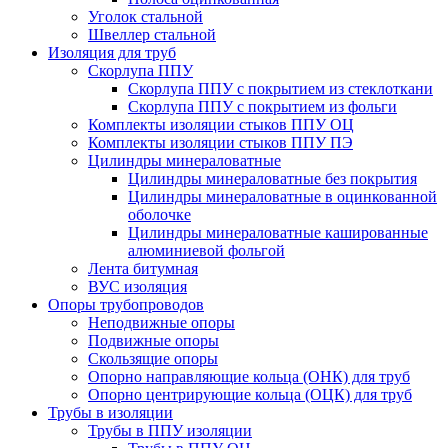
Уголок стальной
Швеллер стальной
Изоляция для труб
Скорлупа ППУ
Скорлупа ППУ с покрытием из стеклоткани
Скорлупа ППУ с покрытием из фольги
Комплекты изоляции стыков ППУ ОЦ
Комплекты изоляции стыков ППУ ПЭ
Цилиндры минераловатные
Цилиндры минераловатные без покрытия
Цилиндры минераловатные в оцинкованной
оболочке
Цилиндры минераловатные кашированные
алюминиевой фольгой
Лента битумная
ВУС изоляция
Опоры трубопроводов
Неподвижные опоры
Подвижные опоры
Скользящие опоры
Опорно направляющие кольца (ОНК) для труб
Опорно центрирующие кольца (ОЦК) для труб
Трубы в изоляции
Трубы в ППУ изоляции