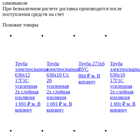
самовывозе
При безналичном расчете доставка производится после
поступления средств на счет
Похожие товары
Труба
Труба
Труба 273х6
Труба
электросварная
электросварная
ВУС
электросварн
630х12
630х10 Ст.
630х10
884
₽
м.
В
17Г1С
20
17Г1С
корзину
усиленная
усиленная
усиленная
2х слойная
2х слойная
2х слойная
изоляция
изоляция
изоляция
1 691
₽
м.
В
1 691
₽
м.
В
1 691
₽
м.
В
корзину
корзину
корзину