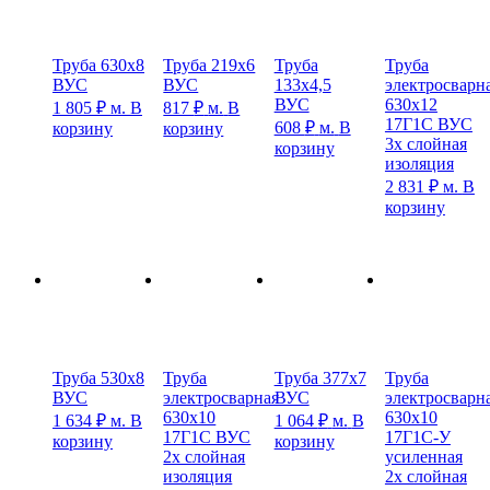
Труба 630х8
Труба 219х6
Труба
Труба
ВУС
ВУС
133х4,5
электросварн
ВУС
630х12
1 805
₽
м.
В
817
₽
м.
В
17Г1С ВУС
608
₽
м.
В
корзину
корзину
3х слойная
корзину
изоляция
2 831
₽
м.
В
корзину
Труба 530х8
Труба
Труба 377х7
Труба
ВУС
электросварная
ВУС
электросварн
630х10
630х10
1 634
₽
м.
В
1 064
₽
м.
В
17Г1С ВУС
17Г1С-У
корзину
корзину
2х слойная
усиленная
изоляция
2х слойная