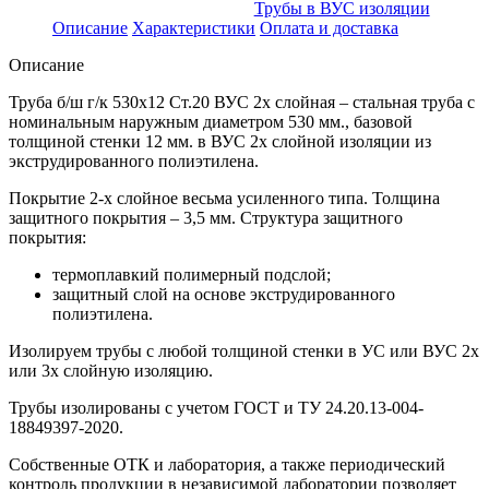
Трубы в ВУС изоляции
Описание
Характеристики
Оплата и доставка
Описание
Труба б/ш г/к 530х12 Ст.20 ВУС 2х слойная – стальная труба с
номинальным наружным диаметром 530 мм., базовой
толщиной стенки 12 мм. в ВУС 2х слойной изоляции из
экструдированного полиэтилена.
Покрытие 2-х слойное весьма усиленного типа. Толщина
защитного покрытия – 3,5 мм. Структура защитного
покрытия:
термоплавкий полимерный подслой;
защитный слой на основе экструдированного
полиэтилена.
Изолируем трубы с любой толщиной стенки в УС или ВУС 2х
или 3х слойную изоляцию.
Трубы изолированы с учетом ГOCT и TУ 24.20.13-004-
18849397-2020.
Собственные ОТК и лаборатория, а также периодический
контроль продукции в независимой лаборатории позволяет