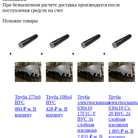
При безналичном расчете доставка производится после
поступления средств на счет
Похожие товары
Труба 273х6
Труба 108х4
Труба
Труба
ВУС
ВУС
электросварная
электросварн
630х10
630х10 Ст.
884
₽
м.
В
428
₽
м.
В
17Г1С-У
20 ВУС 2х
корзину
корзину
ВУС 3х
слойная
слойная
изоляция
изоляция
1 805
₽
м.
В
2 831
₽
м.
В
корзину