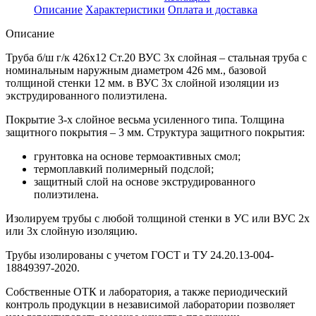
Описание
Характеристики
Оплата и доставка
Описание
Труба б/ш г/к 426х12 Ст.20 ВУС 3х слойная – стальная труба с
номинальным наружным диаметром 426 мм., базовой
толщиной стенки 12 мм. в ВУС 3х слойной изоляции из
экструдированного полиэтилена.
Покрытие 3-х слойное весьма усиленного типа. Толщина
защитного покрытия – 3 мм. Структура защитного покрытия:
грунтовка на основе термоактивных смол;
термоплавкий полимерный подслой;
защитный слой на основе экструдированного
полиэтилена.
Изолируем трубы с любой толщиной стенки в УС или ВУС 2х
или 3х слойную изоляцию.
Трубы изолированы с учетом ГOCT и TУ 24.20.13-004-
18849397-2020.
Собственные ОТК и лаборатория, а также периодический
контроль продукции в независимой лаборатории позволяет