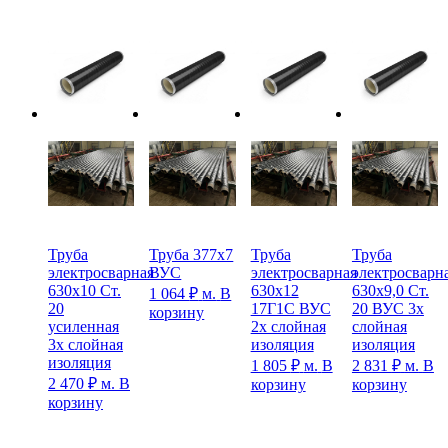
Труба
Труба 377х7
Труба
Труба
электросварная
ВУС
электросварная
электросварн
630х10 Ст.
630х12
630х9,0 Ст.
1 064
₽
м.
В
20
17Г1С ВУС
20 ВУС 3х
корзину
усиленная
2х слойная
слойная
3х слойная
изоляция
изоляция
изоляция
1 805
₽
м.
В
2 831
₽
м.
В
2 470
₽
м.
В
корзину
корзину
корзину