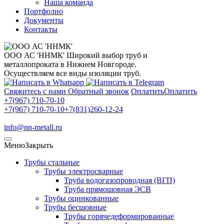
Наша команда
Портфолио
Документы
Контакты
ООО АС 'ННМК'
Широкий выбор труб и
металлопроката в Нижнем Новгороде.
Осуществляем все виды изоляции труб.
Свяжитесь с нами
Обратный звонок
Оплатить
Оплатить
+7(967) 710-70-10
+7(967) 710-70-10
+7(831)260-12-24
info@nn-metall.ru
Меню
Закрыть
Трубы стальные
Трубы электросварные
Труба водогазопроводная (ВГП)
Труба прямошовная ЭСВ
Трубы оцинкованные
Трубы бесшовные
Трубы горячедеформированные