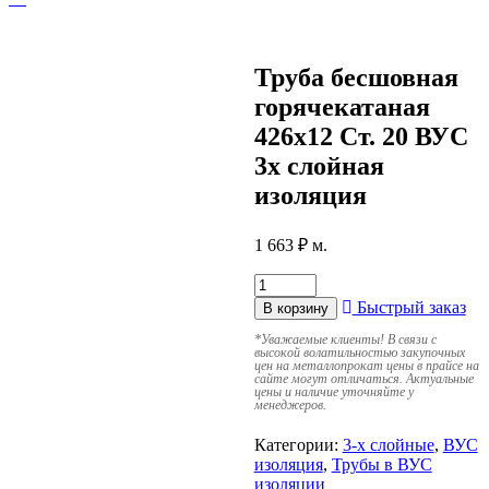
Труба бесшовная
горячекатаная
426х12 Ст. 20 ВУС
3х слойная
изоляция
1 663
₽
м.
Быстрый заказ
В корзину
*
Уважаемые клиенты! В связи с
высокой волатильностью закупочных
цен на металлопрокат цены в прайсе на
сайте могут отличаться. Актуальные
цены и наличие уточняйте у
менеджеров.
Категории:
3-х слойные
,
ВУС
изоляция
,
Трубы в ВУС
изоляции