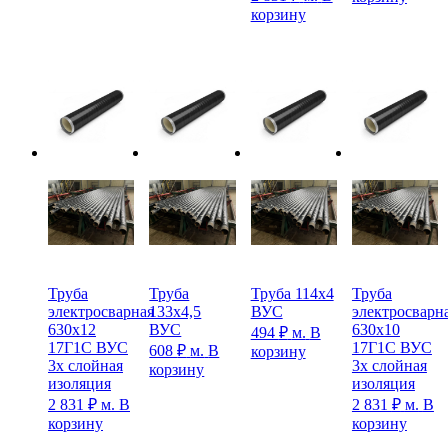
корзину
Труба
Труба
Труба 114х4
Труба
электросварная
133х4,5
ВУС
электросварн
630х12
ВУС
630х10
494
₽
м.
В
17Г1С ВУС
17Г1С ВУС
608
₽
м.
В
корзину
3х слойная
3х слойная
корзину
изоляция
изоляция
2 831
₽
м.
В
2 831
₽
м.
В
корзину
корзину