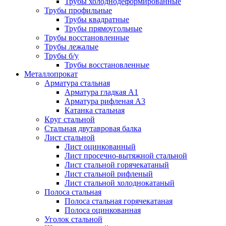
Трубы холоднодеформированные
Трубы профильные
Трубы квадратные
Трубы прямоугольные
Трубы восстановленные
Трубы лежалые
Трубы б/у
Трубы восстановленные
Металлопрокат
Арматура стальная
Арматура гладкая А1
Арматура рифленая А3
Катанка стальная
Круг стальной
Стальная двутавровая балка
Лист стальной
Лист оцинкованный
Лист просечно-вытяжной стальной
Лист стальной горячекатаный
Лист стальной рифленый
Лист стальной холоднокатаный
Полоса стальная
Полоса стальная горячекатаная
Полоса оцинкованная
Уголок стальной