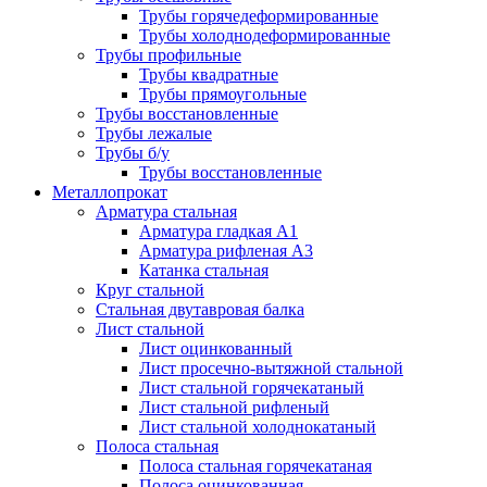
Трубы горячедеформированные
Трубы холоднодеформированные
Трубы профильные
Трубы квадратные
Трубы прямоугольные
Трубы восстановленные
Трубы лежалые
Трубы б/у
Трубы восстановленные
Металлопрокат
Арматура стальная
Арматура гладкая А1
Арматура рифленая А3
Катанка стальная
Круг стальной
Стальная двутавровая балка
Лист стальной
Лист оцинкованный
Лист просечно-вытяжной стальной
Лист стальной горячекатаный
Лист стальной рифленый
Лист стальной холоднокатаный
Полоса стальная
Полоса стальная горячекатаная
Полоса оцинкованная