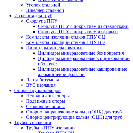
Уголок стальной
Швеллер стальной
Изоляция для труб
Скорлупа ППУ
Скорлупа ППУ с покрытием из стеклоткани
Скорлупа ППУ с покрытием из фольги
Комплекты изоляции стыков ППУ ОЦ
Комплекты изоляции стыков ППУ ПЭ
Цилиндры минераловатные
Цилиндры минераловатные без покрытия
Цилиндры минераловатные в оцинкованной
оболочке
Цилиндры минераловатные кашированные
алюминиевой фольгой
Лента битумная
ВУС изоляция
Опоры трубопроводов
Неподвижные опоры
Подвижные опоры
Скользящие опоры
Опорно направляющие кольца (ОНК) для труб
Опорно центрирующие кольца (ОЦК) для труб
Трубы в изоляции
Трубы в ППУ изоляции