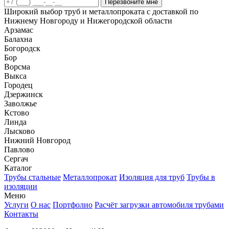
Перезвоните мне
Широкий выбор труб и металлопроката с доставкой по
Нижнему Новгороду и Нижегородской области
Арзамас
Балахна
Богородск
Бор
Ворсма
Выкса
Городец
Дзержинск
Заволжье
Кстово
Линда
Лысково
Нижний Новгород
Павлово
Сергач
Каталог
Трубы стальные
Металлопрокат
Изоляция для труб
Трубы в
изоляции
Меню
Услуги
О нас
Портфолио
Расчёт загрузки автомобиля трубами
Контакты