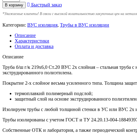
Быстрый заказ
В корзину
*
Уважаемые клиенты! В связи с высокой волатильностью закупочных цен на металл
Категории:
ВУС изоляция
,
Трубы в ВУС изоляции
Описание
Характеристики
Оплата и доставка
Описание
Труба б/ш г/к 219х6,0 Ст.20 ВУС 2х слойная – стальная труба
экструдированного полиэтилена.
Покрытие 2-х слойное весьма усиленного типа. Толщина защит
термоплавкий полимерный подслой;
защитный слой на основе экструдированного полиэтилен
Изолируем трубы с любой толщиной стенки в УС или ВУС 2х 
Трубы изолированы с учетом ГOCT и TУ 24.20.13-004-18849397
Собственные ОТК и лаборатория, а также периодический контр