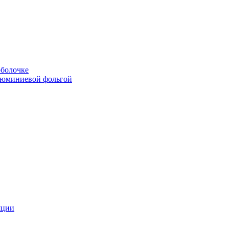
болочке
люминиевой фольгой
яции