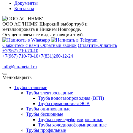
Документы
Контакты
ООО АС 'ННМК'
Широкий выбор труб и
металлопроката в Нижнем Новгороде.
Осуществляем все виды изоляции труб.
Свяжитесь с нами
Обратный звонок
Оплатить
Оплатить
+7(967) 710-70-10
+7(967) 710-70-10
+7(831)260-12-24
info@nn-metall.ru
Меню
Закрыть
Трубы стальные
Трубы электросварные
Труба водогазопроводная (ВГП)
Труба прямошовная ЭСВ
Трубы оцинкованные
Трубы бесшовные
Трубы горячедеформированные
Трубы холоднодеформированные
Трубы профильные