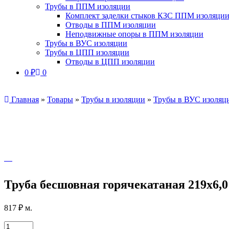
Трубы в ППМ изоляции
Комплект заделки стыков КЗС ППМ изоляци
Отводы в ППМ изоляции
Неподвижные опоры в ППМ изоляции
Трубы в ВУС изоляции
Трубы в ЦПП изоляции
Отводы в ЦПП изоляции
0
₽
0
Главная
»
Товары
»
Трубы в изоляции
»
Трубы в ВУС изоляц
Труба бесшовная горячекатаная 219х6,0
817
₽
м.