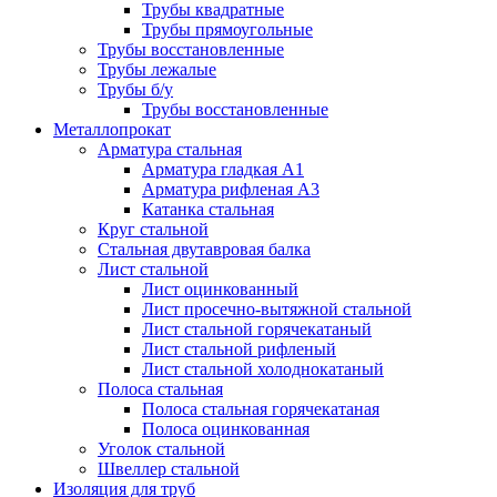
Трубы квадратные
Трубы прямоугольные
Трубы восстановленные
Трубы лежалые
Трубы б/у
Трубы восстановленные
Металлопрокат
Арматура стальная
Арматура гладкая А1
Арматура рифленая А3
Катанка стальная
Круг стальной
Стальная двутавровая балка
Лист стальной
Лист оцинкованный
Лист просечно-вытяжной стальной
Лист стальной горячекатаный
Лист стальной рифленый
Лист стальной холоднокатаный
Полоса стальная
Полоса стальная горячекатаная
Полоса оцинкованная
Уголок стальной
Швеллер стальной
Изоляция для труб