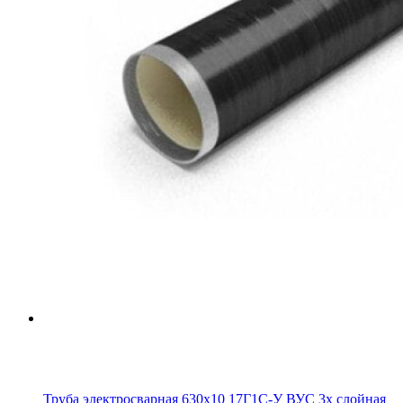
Труба электросварная 630х10 17Г1С-У ВУС 3х слойная