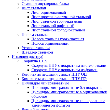
Стальная двутавровая балка
Лист стальной
Лист оцинкованный
Лист просечно-вытяжной стальной
Лист стальной горячекатаный
Лист стальной рифленый
Лист стальной холоднокатаный
Полоса стальная
Полоса стальная горячекатаная
Полоса оцинкованная
Уголок стальной
Швеллер стальной
Изоляция для труб
Скорлупа ППУ
Скорлупа ППУ с покрытием из стеклоткани
Скорлупа ППУ с покрытием из фольги
Комплекты изоляции стыков ППУ ОЦ
Комплекты изоляции стыков ППУ ПЭ
Цилиндры минераловатные
Цилиндры минераловатные без покрытия
Цилиндры минераловатные в оцинкованной
оболочке
Цилиндры минераловатные кашированные
алюминиевой фольгой
Лента битумная