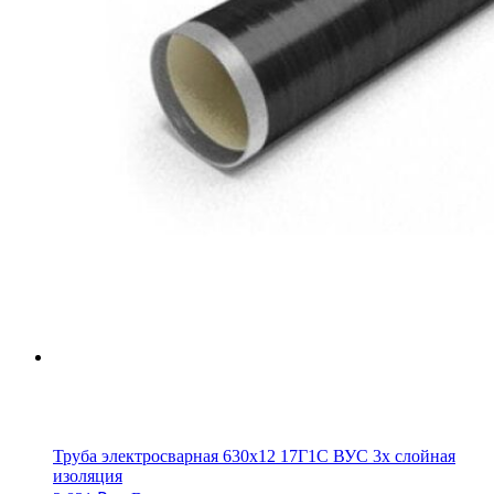
Труба электросварная 630х12 17Г1С ВУС 3х слойная
изоляция