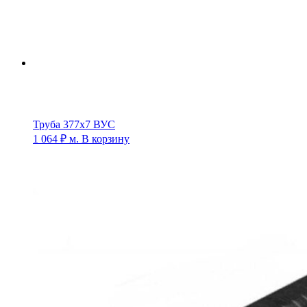
Труба 377х7 ВУС
1 064
₽
м.
В корзину