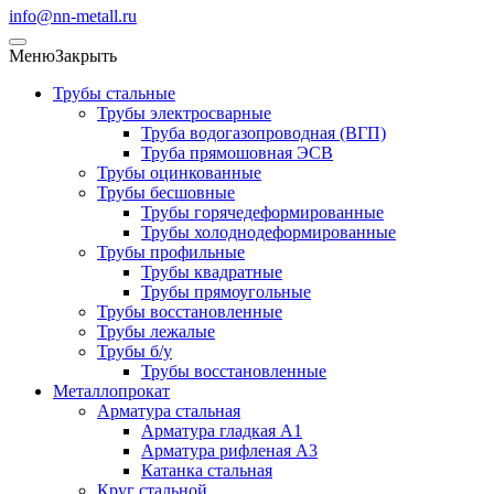
info@nn-metall.ru
Меню
Закрыть
Трубы стальные
Трубы электросварные
Труба водогазопроводная (ВГП)
Труба прямошовная ЭСВ
Трубы оцинкованные
Трубы бесшовные
Трубы горячедеформированные
Трубы холоднодеформированные
Трубы профильные
Трубы квадратные
Трубы прямоугольные
Трубы восстановленные
Трубы лежалые
Трубы б/у
Трубы восстановленные
Металлопрокат
Арматура стальная
Арматура гладкая А1
Арматура рифленая А3
Катанка стальная
Круг стальной