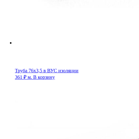
Труба 76х3,5 в ВУС изоляции
361
₽
м.
В корзину