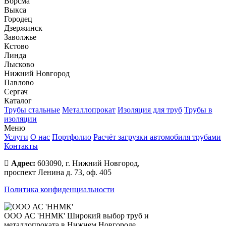
Ворсма
Выкса
Городец
Дзержинск
Заволжье
Кстово
Линда
Лысково
Нижний Новгород
Павлово
Сергач
Каталог
Трубы стальные
Металлопрокат
Изоляция для труб
Трубы в
изоляции
Меню
Услуги
О нас
Портфолио
Расчёт загрузки автомобиля трубами
Контакты
Адрес:
603090, г. Нижний Новгород,
проспект Ленина д. 73, оф. 405
Политика конфиденциальности
ООО АС 'ННМК'
Широкий выбор труб и
металлопроката в Нижнем Новгороде.