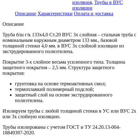
изоляция
,
Трубы в ВУС
изоляции
Описание
Характеристики
Оплата и доставка
Описание
Труба б/ш г/к 133х4,0 Ст.20 ВУС 3х слойная – стальная труба с
номинальным наружным диаметром 133 мм., базовой
толщиной стенки 4,0 мм. в ВУС 3х слойной изоляции из
экструдированного полиэтилена.
Покрытие 3-х слойное весьма усиленного типа. Толщина
защитного покрытия – 2,5 мм. Структура защитного
покрытия:
грунтовка на основе термоактивных смол;
термоплавкий полимерный подслой;
защитный слой на основе экструдированного
полиэтилена.
Изолируем трубы с любой толщиной стенки в УС или ВУС 2х
или 3х слойную изоляцию.
Трубы изолированы с учетом ГOCT и TУ 24.20.13-004-
18849397-2020.