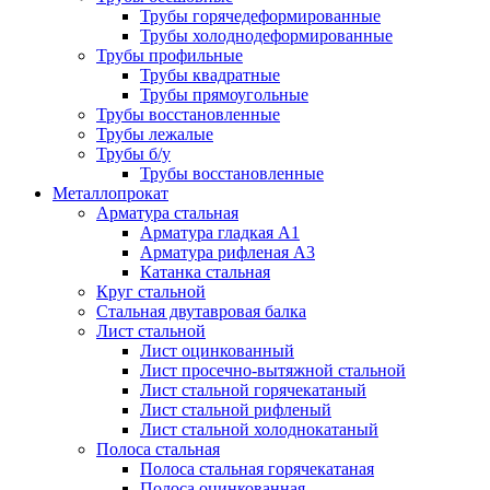
Трубы горячедеформированные
Трубы холоднодеформированные
Трубы профильные
Трубы квадратные
Трубы прямоугольные
Трубы восстановленные
Трубы лежалые
Трубы б/у
Трубы восстановленные
Металлопрокат
Арматура стальная
Арматура гладкая А1
Арматура рифленая А3
Катанка стальная
Круг стальной
Стальная двутавровая балка
Лист стальной
Лист оцинкованный
Лист просечно-вытяжной стальной
Лист стальной горячекатаный
Лист стальной рифленый
Лист стальной холоднокатаный
Полоса стальная
Полоса стальная горячекатаная
Полоса оцинкованная