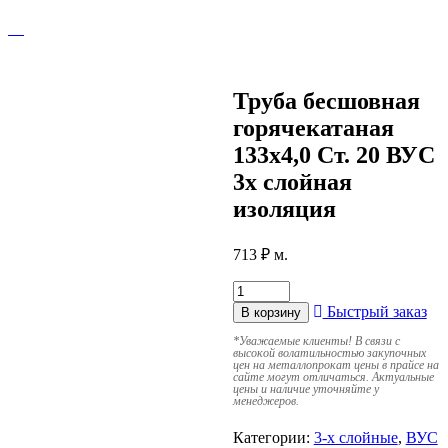
Труба бесшовная
горячекатаная
133х4,0 Ст. 20 ВУС
3х слойная
изоляция
713
₽
м.
Быстрый заказ
В корзину
*
Уважаемые клиенты! В связи с
высокой волатильностью закупочных
цен на металлопрокат цены в прайсе на
сайте могут отличаться. Актуальные
цены и наличие уточняйте у
менеджеров.
Категории:
3-х слойные
,
ВУС