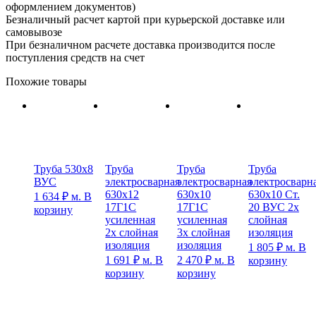
оформлением документов)
Безналичный расчет картой при курьерской доставке или
самовывозе
При безналичном расчете доставка производится после
поступления средств на счет
Похожие товары
Труба 530х8
Труба
Труба
Труба
ВУС
электросварная
электросварная
электросварн
630х12
630х10
630х10 Ст.
1 634
₽
м.
В
17Г1С
17Г1С
20 ВУС 2х
корзину
усиленная
усиленная
слойная
2х слойная
3х слойная
изоляция
изоляция
изоляция
1 805
₽
м.
В
1 691
₽
м.
В
2 470
₽
м.
В
корзину
корзину
корзину