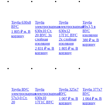
Труба 630х8
Труба
Труба
Труба
ВУС
электросварная
электросварная
89х3,5 в
630х10 Ст.
630х12
ВУС
1 805
₽
м.
В
20 ВУС 3х
17Г1С ВУС
изоляции
корзину
слойная
2х слойная
380
₽
м.
В
изоляция
изоляция
корзину
2 831
₽
м.
В
1 805
₽
м.
В
корзину
корзину
Труба ВУС
Труба
Труба 325х7
Труба 377х7
электросварная
электросварная
ВУС
ВУС
57х3,0 Ст.
630х10
1 007
₽
м.
В
1 064
₽
м.
В
20
17Г1С ВУС
корзину
корзину