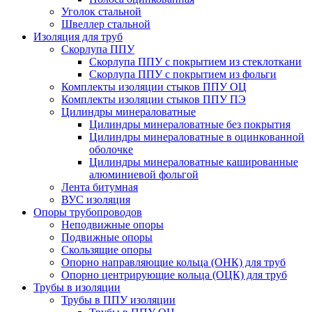
Уголок стальной
Швеллер стальной
Изоляция для труб
Скорлупа ППУ
Скорлупа ППУ с покрытием из стеклоткани
Скорлупа ППУ с покрытием из фольги
Комплекты изоляции стыков ППУ ОЦ
Комплекты изоляции стыков ППУ ПЭ
Цилиндры минераловатные
Цилиндры минераловатные без покрытия
Цилиндры минераловатные в оцинкованной
оболочке
Цилиндры минераловатные кашированные
алюминиевой фольгой
Лента битумная
ВУС изоляция
Опоры трубопроводов
Неподвижные опоры
Подвижные опоры
Скользящие опоры
Опорно направляющие кольца (ОНК) для труб
Опорно центрирующие кольца (ОЦК) для труб
Трубы в изоляции
Трубы в ППУ изоляции