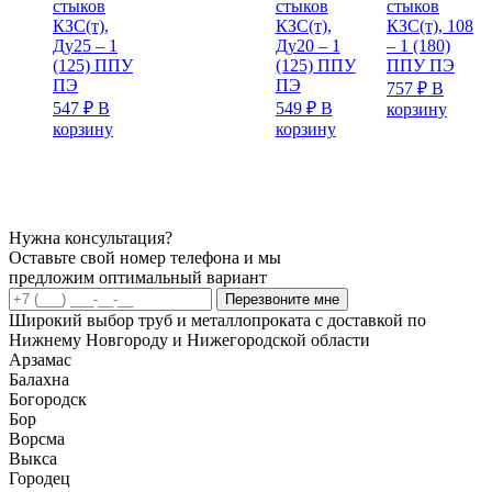
стыков
стыков
стыков
КЗС(т),
КЗС(т),
КЗС(т), 108
Ду25 – 1
Ду20 – 1
– 1 (180)
(125) ППУ
(125) ППУ
ППУ ПЭ
ПЭ
ПЭ
757
₽
В
547
₽
В
549
₽
В
корзину
корзину
корзину
Нужна консультация?
Оставьте свой номер телефона и мы
предложим оптимальный вариант
Перезвоните мне
Широкий выбор труб и металлопроката с доставкой по
Нижнему Новгороду и Нижегородской области
Арзамас
Балахна
Богородск
Бор
Ворсма
Выкса
Городец