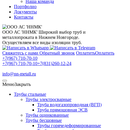
Наша команда
Портфолио
Документы
Контакты
ООО АС 'ННМК'
Широкий выбор труб и
металлопроката в Нижнем Новгороде.
Осуществляем все виды изоляции труб.
Свяжитесь с нами
Обратный звонок
Оплатить
Оплатить
+7(967) 710-70-10
+7(967) 710-70-10
+7(831)260-12-24
info@nn-metall.ru
Меню
Закрыть
Трубы стальные
Трубы электросварные
Труба водогазопроводная (ВГП)
Труба прямошовная ЭСВ
Трубы оцинкованные
Трубы бесшовные
Трубы горячедеформированные