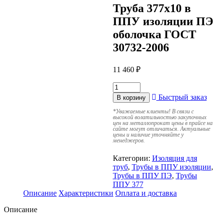
Труба 377х10 в
ППУ изоляции ПЭ
оболочка ГОСТ
30732-2006
11 460
₽
Быстрый заказ
В корзину
*
Уважаемые клиенты! В связи с
высокой волатильностью закупочных
цен на металлопрокат цены в прайсе на
сайте могут отличаться. Актуальные
цены и наличие уточняйте у
менеджеров.
Категории:
Изоляция для
труб
,
Трубы в ППУ изоляции
,
Трубы в ППУ ПЭ
,
Трубы
ППУ 377
Описание
Характеристики
Оплата и доставка
Описание