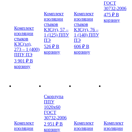
ГОСТ
30732-2006
Комплект
Комплект
475
₽
В
изоляции
изоляции
корзину
стыков
стыков
Комплект
КЗС(т), 57 –
КЗС(т), 76 –
изоляции
1 (125) ППУ
1 (140) ППУ
стыков
ПЭ
ПЭ
КЗС(эл),
526
₽
В
606
₽
В
273 – 1 (400)
корзину
корзину
ППУ ПЭ
3 901
₽
В
корзину
Скорлупа
ППУ
1020х60
ГОСТ
30732-2006
Комплект
Комплект
Комплект
2 951
₽
В
изоляции
изоляции
изоляции
корзину