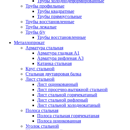
Трубы холоднодеформированные
Трубы профильные
Трубы квадратные
Трубы прямоугольные
Трубы восстановленные
Трубы лежалые
Трубы б/у
Трубы восстановленные
Металлопрокат
Арматура стальная
Арматура гладкая А1
Арматура рифленая А3
Катанка стальная
Круг стальной
Стальная двутавровая балка
Лист стальной
Лист оцинкованный
Лист просечно-вытяжной стальной
Лист стальной горячекатаный
Лист стальной рифленый
Лист стальной холоднокатаный
Полоса стальная
Полоса стальная горячекатаная
Полоса оцинкованная
Уголок стальной