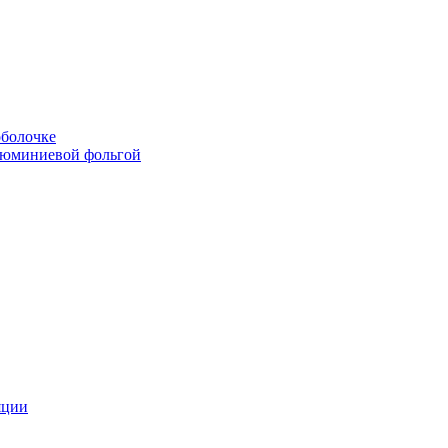
болочке
люминиевой фольгой
яции