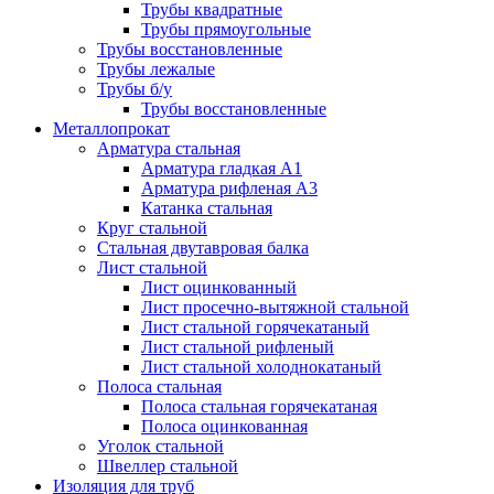
Трубы квадратные
Трубы прямоугольные
Трубы восстановленные
Трубы лежалые
Трубы б/у
Трубы восстановленные
Металлопрокат
Арматура стальная
Арматура гладкая А1
Арматура рифленая А3
Катанка стальная
Круг стальной
Стальная двутавровая балка
Лист стальной
Лист оцинкованный
Лист просечно-вытяжной стальной
Лист стальной горячекатаный
Лист стальной рифленый
Лист стальной холоднокатаный
Полоса стальная
Полоса стальная горячекатаная
Полоса оцинкованная
Уголок стальной
Швеллер стальной
Изоляция для труб