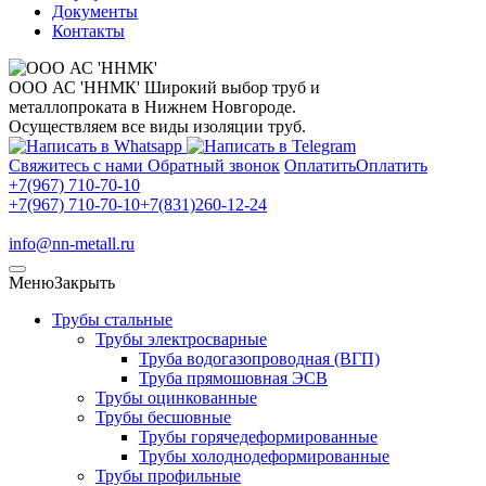
Документы
Контакты
ООО АС 'ННМК'
Широкий выбор труб и
металлопроката в Нижнем Новгороде.
Осуществляем все виды изоляции труб.
Свяжитесь с нами
Обратный звонок
Оплатить
Оплатить
+7(967) 710-70-10
+7(967) 710-70-10
+7(831)260-12-24
info@nn-metall.ru
Меню
Закрыть
Трубы стальные
Трубы электросварные
Труба водогазопроводная (ВГП)
Труба прямошовная ЭСВ
Трубы оцинкованные
Трубы бесшовные
Трубы горячедеформированные
Трубы холоднодеформированные
Трубы профильные