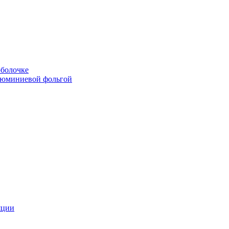
болочке
люминиевой фольгой
яции