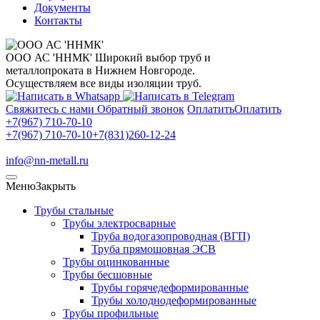
Документы
Контакты
ООО АС 'ННМК'
Широкий выбор труб и
металлопроката в Нижнем Новгороде.
Осуществляем все виды изоляции труб.
Свяжитесь с нами
Обратный звонок
Оплатить
Оплатить
+7(967) 710-70-10
+7(967) 710-70-10
+7(831)260-12-24
info@nn-metall.ru
Меню
Закрыть
Трубы стальные
Трубы электросварные
Труба водогазопроводная (ВГП)
Труба прямошовная ЭСВ
Трубы оцинкованные
Трубы бесшовные
Трубы горячедеформированные
Трубы холоднодеформированные
Трубы профильные