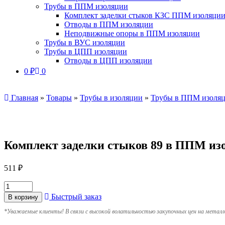
Трубы в ППМ изоляции
Комплект заделки стыков КЗС ППМ изоляци
Отводы в ППМ изоляции
Неподвижные опоры в ППМ изоляции
Трубы в ВУС изоляции
Трубы в ЦПП изоляции
Отводы в ЦПП изоляции
0
₽
0
Главная
»
Товары
»
Трубы в изоляции
»
Трубы в ППМ изоля
Комплект заделки стыков 89 в ППМ из
511
₽
Быстрый заказ
В корзину
*
Уважаемые клиенты! В связи с высокой волатильностью закупочных цен на металл