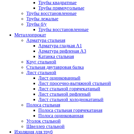
Трубы квадратные
Трубы прямоугольные
Трубы восстановленные
Трубы лежалые
Трубы б/у
Трубы восстановленные
Металлопрокат
Арматура стальная
Арматура гладкая А1
Арматура рифленая А3
Катанка стальная
Круг стальной
Стальная двутавровая балка
Лист стальной
Лист оцинкованный
Лист просечно-вытяжной стальной
Лист стальной горячекатаный
Лист стальной рифленый
Лист стальной холоднокатаный
Полоса стальная
Полоса стальная горячекатаная
Полоса оцинкованная
Уголок стальной
Швеллер стальной
Изоляция для труб