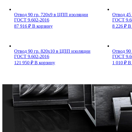
Отвод 90 гр. 720х9 в ЦПП изоляции
Отвод 45
ГОСТ 9.602-2016
ГОСТ 9.6
87 916
₽
В корзину
8 226
₽
В
Отвод 90 гр. 820х10 в ЦПП изоляции
Отвод 90
ГОСТ 9.602-2016
ГОСТ 9.6
121 950
₽
В корзину
1 010
₽
В