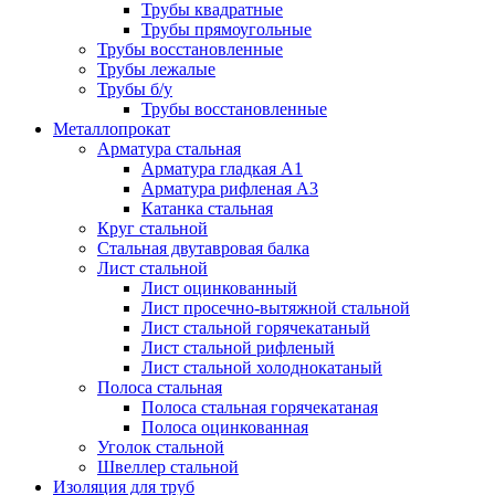
Трубы квадратные
Трубы прямоугольные
Трубы восстановленные
Трубы лежалые
Трубы б/у
Трубы восстановленные
Металлопрокат
Арматура стальная
Арматура гладкая А1
Арматура рифленая А3
Катанка стальная
Круг стальной
Стальная двутавровая балка
Лист стальной
Лист оцинкованный
Лист просечно-вытяжной стальной
Лист стальной горячекатаный
Лист стальной рифленый
Лист стальной холоднокатаный
Полоса стальная
Полоса стальная горячекатаная
Полоса оцинкованная
Уголок стальной
Швеллер стальной
Изоляция для труб