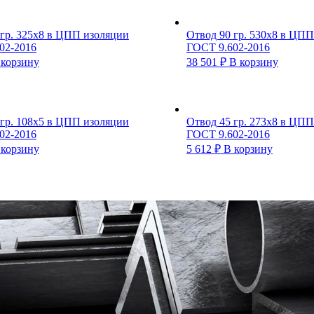
 гр. 325х8 в ЦПП изоляции
Отвод 90 гр. 530х8 в ЦП
02-2016
ГОСТ 9.602-2016
 корзину
38 501
₽
В корзину
 гр. 108х5 в ЦПП изоляции
Отвод 45 гр. 273х8 в ЦП
02-2016
ГОСТ 9.602-2016
 корзину
5 612
₽
В корзину