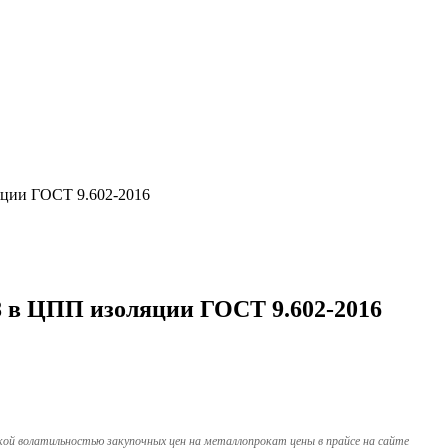
яции ГОСТ 9.602-2016
х8 в ЦПП изоляции ГОСТ 9.602-2016
кой волатильностью закупочных цен на металлопрокат цены в прайсе на сайте