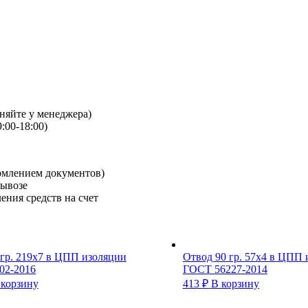
чняйте у менеджера)
:00-18:00)
рмлением документов)
вывозе
ения средств на счет
 гр. 219х7 в ЦПП изоляции
Отвод 90 гр. 57х4 в ЦПП
02-2016
ГОСТ 56227-2014
 корзину
413
₽
В корзину