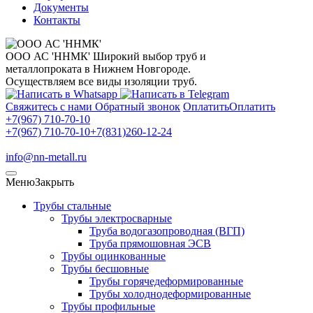
Документы
Контакты
ООО АС 'ННМК'
Широкий выбор труб и
металлопроката в Нижнем Новгороде.
Осуществляем все виды изоляции труб.
Свяжитесь с нами
Обратный звонок
Оплатить
Оплатить
+7(967) 710-70-10
+7(967) 710-70-10
+7(831)260-12-24
info@nn-metall.ru
Меню
Закрыть
Трубы стальные
Трубы электросварные
Труба водогазопроводная (ВГП)
Труба прямошовная ЭСВ
Трубы оцинкованные
Трубы бесшовные
Трубы горячедеформированные
Трубы холоднодеформированные
Трубы профильные