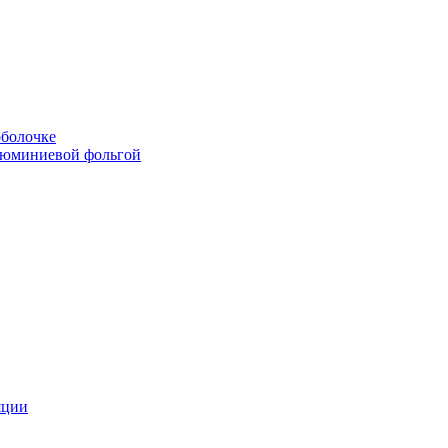
болочке
люминиевой фольгой
яции