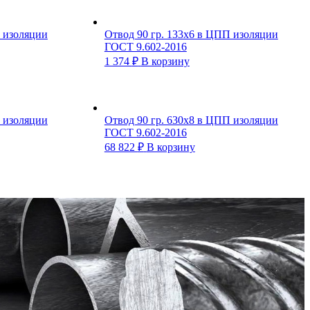
П изоляции
Отвод 90 гр. 133х6 в ЦПП изоляции
ГОСТ 9.602-2016
1 374
₽
В корзину
П изоляции
Отвод 90 гр. 630х8 в ЦПП изоляции
ГОСТ 9.602-2016
68 822
₽
В корзину