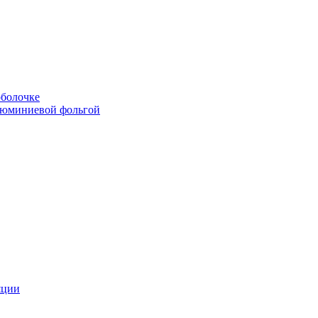
болочке
люминиевой фольгой
яции