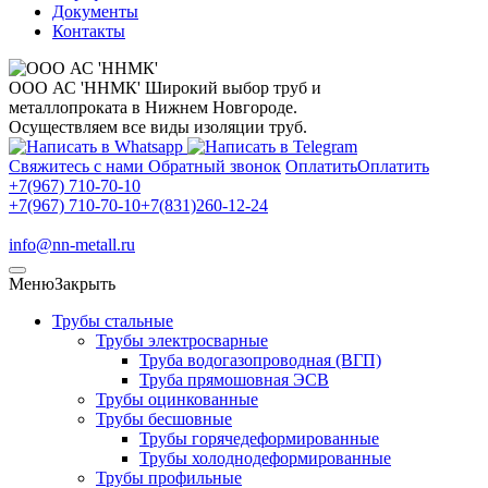
Документы
Контакты
ООО АС 'ННМК'
Широкий выбор труб и
металлопроката в Нижнем Новгороде.
Осуществляем все виды изоляции труб.
Свяжитесь с нами
Обратный звонок
Оплатить
Оплатить
+7(967) 710-70-10
+7(967) 710-70-10
+7(831)260-12-24
info@nn-metall.ru
Меню
Закрыть
Трубы стальные
Трубы электросварные
Труба водогазопроводная (ВГП)
Труба прямошовная ЭСВ
Трубы оцинкованные
Трубы бесшовные
Трубы горячедеформированные
Трубы холоднодеформированные
Трубы профильные