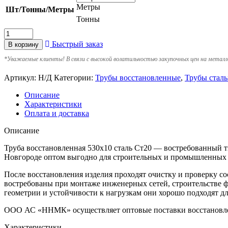
Метры
Шт/Тонны/Метры
Тонны
Быстрый заказ
В корзину
*
Уважаемые клиенты! В связи с высокой волатильностью закупочных цен на металл
Артикул:
Н/Д
Категории:
Трубы восстановленные
,
Трубы стал
Описание
Характеристики
Оплата и доставка
Описание
Труба восстановленная 530х10 сталь Ст20 — востребованный
Новгороде оптом выгодно для строительных и промышленных п
После восстановления изделия проходят очистку и проверку с
востребованы при монтаже инженерных сетей, строительстве ф
геометрии и устойчивости к нагрузкам они хорошо подходят д
ООО АС «ННМК» осуществляет оптовые поставки восстановленн
Характеристики