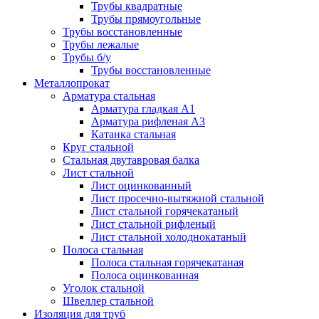
Трубы квадратные
Трубы прямоугольные
Трубы восстановленные
Трубы лежалые
Трубы б/у
Трубы восстановленные
Металлопрокат
Арматура стальная
Арматура гладкая А1
Арматура рифленая А3
Катанка стальная
Круг стальной
Стальная двутавровая балка
Лист стальной
Лист оцинкованный
Лист просечно-вытяжной стальной
Лист стальной горячекатаный
Лист стальной рифленый
Лист стальной холоднокатаный
Полоса стальная
Полоса стальная горячекатаная
Полоса оцинкованная
Уголок стальной
Швеллер стальной
Изоляция для труб