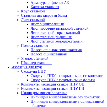
Арматура рифленая А3
Катанка стальная
Круг стальной
Стальная двутавровая балка
Лист стальной
Лист оцинкованный
Лист просечно-вытяжной стальной
Лист стальной горячекатаный
Лист стальной рифленый
Лист стальной холоднокатаный
Полоса стальная
Полоса стальная горячекатаная
Полоса оцинкованная
Уголок стальной
Швеллер стальной
Изоляция для труб
Скорлупа ППУ
Скорлупа ППУ с покрытием из стеклоткани
Скорлупа ППУ с покрытием из фольги
Комплекты изоляции стыков ППУ ОЦ
Комплекты изоляции стыков ППУ ПЭ
Цилиндры минераловатные
Цилиндры минераловатные без покрытия
Цилиндры минераловатные в оцинкованной
оболочке