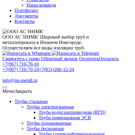
Наша команда
Портфолио
Документы
Контакты
ООО АС 'ННМК'
Широкий выбор труб и
металлопроката в Нижнем Новгороде.
Осуществляем все виды изоляции труб.
Свяжитесь с нами
Обратный звонок
Оплатить
Оплатить
+7(967) 710-70-10
+7(967) 710-70-10
+7(831)260-12-24
info@nn-metall.ru
Меню
Закрыть
Трубы стальные
Трубы электросварные
Труба водогазопроводная (ВГП)
Труба прямошовная ЭСВ
Трубы оцинкованные
Трубы бесшовные
Трубы горячедеформированные