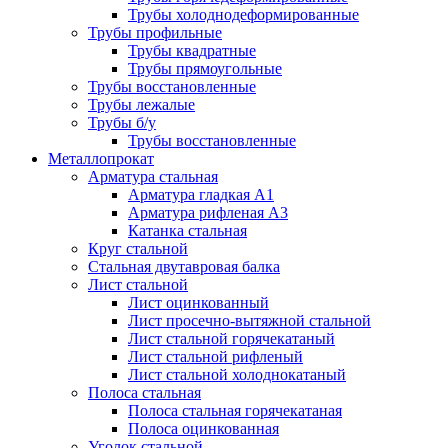
Трубы холоднодеформированные
Трубы профильные
Трубы квадратные
Трубы прямоугольные
Трубы восстановленные
Трубы лежалые
Трубы б/у
Трубы восстановленные
Металлопрокат
Арматура стальная
Арматура гладкая А1
Арматура рифленая А3
Катанка стальная
Круг стальной
Стальная двутавровая балка
Лист стальной
Лист оцинкованный
Лист просечно-вытяжной стальной
Лист стальной горячекатаный
Лист стальной рифленый
Лист стальной холоднокатаный
Полоса стальная
Полоса стальная горячекатаная
Полоса оцинкованная
Уголок стальной