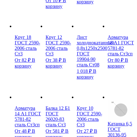
От
10
₽
В
корзину
корзину
Круг 18
Круг 12
Лист
Арматура
ГОСТ 2590-
ГОСТ 2590-
холоднокатанный
18 А1 ГОСТ
2006 сталь
2006 сталь
0,8х1250х2500
5781-82
Ст3
Ст3
ГОСТ
сталь Ст3сп
19904-90
От
82
₽
В
От
38
₽
В
От
80
₽
В
сталь Ст08
корзину
корзину
корзину
1 018
₽
В
корзину
Арматура
Балка 12 Б1
Круг 10
14 А1 ГОСТ
ГОСТ
ГОСТ 2590-
5781-82
26020-83
2006 сталь
Катанка 6,5
сталь Ст3сп
сталь Ст3
Ст3
ГОСТ
От
48
₽
В
От
581
₽
В
От
27
₽
В
30136-95
корзину
корзину
корзину