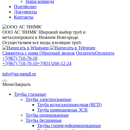
Наша команда
Портфолио
Документы
Контакты
ООО АС 'ННМК'
Широкий выбор труб и
металлопроката в Нижнем Новгороде.
Осуществляем все виды изоляции труб.
Свяжитесь с нами
Обратный звонок
Оплатить
Оплатить
+7(967) 710-70-10
+7(967) 710-70-10
+7(831)260-12-24
info@nn-metall.ru
Меню
Закрыть
Трубы стальные
Трубы электросварные
Труба водогазопроводная (ВГП)
Труба прямошовная ЭСВ
Трубы оцинкованные
Трубы бесшовные
Трубы горячедеформированные