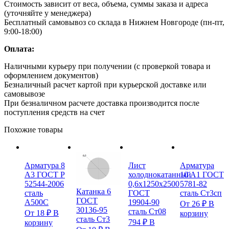
Стоимость зависит от веса, объема, суммы заказа и адреса
(уточняйте у менеджера)
Бесплатный самовывоз со склада в Нижнем Новгороде (пн-пт,
9:00-18:00)
Оплата:
Наличными курьеру при получении (с проверкой товара и
оформлением документов)
Безналичный расчет картой при курьерской доставке или
самовывозе
При безналичном расчете доставка производится после
поступления средств на счет
Похожие товары
Арматура 8
Лист
Арматура
А3 ГОСТ Р
холоднокатанный
10 А1 ГОСТ
52544-2006
0,6х1250х2500
5781-82
Катанка 6
сталь
ГОСТ
сталь Ст3сп
ГОСТ
А500С
19904-90
От
26
₽
В
30136-95
сталь Ст08
От
18
₽
В
корзину
сталь Ст3
794
₽
В
корзину