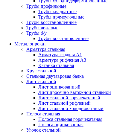
Трубы холоднодеформированные
Трубы профильные
Трубы квадратные
Трубы прямоугольные
Трубы восстановленные
Трубы лежалые
Трубы б/у
Трубы восстановленные
Металлопрокат
Арматура стальная
Арматура гладкая А1
Арматура рифленая А3
Катанка стальная
Круг стальной
Стальная двутавровая балка
Лист стальной
Лист оцинкованный
Лист просечно-вытяжной стальной
Лист стальной горячекатаный
Лист стальной рифленый
Лист стальной холоднокатаный
Полоса стальная
Полоса стальная горячекатаная
Полоса оцинкованная
Уголок стальной