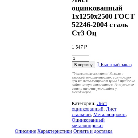
оцинкованный
1х1250х2500 ГОСТ
52246-2004 сталь
Ст3 Оц
1 547
₽
Быстрый заказ
В корзину
*
Уважаемые клиенты! В связи с
высокой волатильностью закупочных
цен на металлопрокат цены в прайсе на
сайте могут отличаться. Актуальные
цены и наличие уточняйте у
менеджеров.
Категории:
Лист
оцинкованный
,
Лист
стальной
,
Металлопрокат
,
Оцинкованный
металлопрокат
Описание
Характеристики
Оплата и доставка