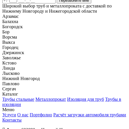
Перезвоните мне
Широкий выбор труб и металлопроката с доставкой по
Нижнему Новгороду и Нижегородской области
Арзамас
Балахна
Богородск
Бор
Ворсма
Выкса
Городец
Дзержинск
Заволжье
Кстово
Линда
Лысково
Нижний Новгород
Павлово
Сергач
Каталог
Трубы стальные
Металлопрокат
Изоляция для труб
Трубы в
изоляции
Меню
Услуги
О нас
Портфолио
Расчёт загрузки автомобиля трубами
Контакты