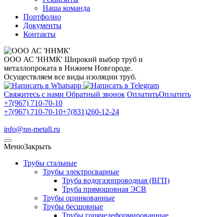
Наша команда
Портфолио
Документы
Контакты
ООО АС 'ННМК'
Широкий выбор труб и
металлопроката в Нижнем Новгороде.
Осуществляем все виды изоляции труб.
Свяжитесь с нами
Обратный звонок
Оплатить
Оплатить
+7(967) 710-70-10
+7(967) 710-70-10
+7(831)260-12-24
info@nn-metall.ru
Меню
Закрыть
Трубы стальные
Трубы электросварные
Труба водогазопроводная (ВГП)
Труба прямошовная ЭСВ
Трубы оцинкованные
Трубы бесшовные
Трубы горячедеформированные