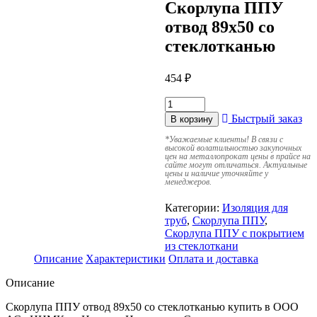
Скорлупа ППУ
отвод 89х50 со
стеклотканью
454
₽
Быстрый заказ
В корзину
*
Уважаемые клиенты! В связи с
высокой волатильностью закупочных
цен на металлопрокат цены в прайсе на
сайте могут отличаться. Актуальные
цены и наличие уточняйте у
менеджеров.
Категории:
Изоляция для
труб
,
Скорлупа ППУ
,
Скорлупа ППУ с покрытием
из стеклоткани
Описание
Характеристики
Оплата и доставка
Описание
Скорлупа ППУ отвод 89х50 со стеклотканью купить в ООО