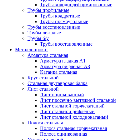
Трубы холоднодеформированные
Трубы профильные
Трубы квадратные
Трубы прямоугольные
Трубы восстановленные
Трубы лежалые
Трубы б/у
Трубы восстановленные
Металлопрокат
Арматура стальная
Арматура гладкая А1
Арматура рифленая А3
Катанка стальная
Круг стальной
Стальная двутавровая балка
Лист стальной
Лист оцинкованный
Лист просечно-вытяжной стальной
Лист стальной горячекатаный
Лист стальной рифленый
Лист стальной холоднокатаный
Полоса стальная
Полоса стальная горячекатаная
Полоса оцинкованная
Уголок стальной