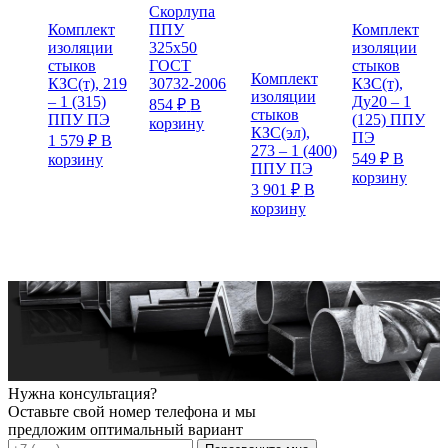
Скорлупа
Комплект
Комплект
ППУ
изоляции
изоляции
325х50
стыков
стыков
ГОСТ
Комплект
КЗС(т), 219
КЗС(т),
30732-2006
изоляции
– 1 (315)
Ду20 – 1
854
₽
В
стыков
ППУ ПЭ
(125) ППУ
корзину
КЗС(эл),
ПЭ
1 579
₽
В
273 – 1 (400)
549
₽
В
корзину
ППУ ПЭ
корзину
3 901
₽
В
корзину
Нужна консультация?
Оставьте свой номер телефона и мы
предложим оптимальный вариант