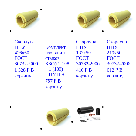
Скорлупа
Скорлупа
Скорлупа
Комплект
ППУ
ППУ
ППУ
изоляции
426х60
133х50
219х50
стыков
ГОСТ
ГОСТ
ГОСТ
КЗС(т), 108
30732-2006
30732-2006
30732-2006
– 1 (180)
1 328
₽
В
416
₽
В
612
₽
В
ППУ ПЭ
корзину
корзину
корзину
757
₽
В
корзину