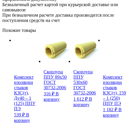
Безналичный расчет картой при курьерской доставке или
самовывозе
При безналичном расчете доставка производится после
поступления средств на счет
Похожие товары
Скорлупа
Скорлупа
Комплект
Комплект
ППУ 89х50
ППУ
изоляции
изоляции
ГОСТ
530х60
стыков
стыков
30732-2006
ГОСТ
КЗС(т),
КЗС(т), 159
30732-2006
316
₽
В
Ду40 – 1
– 1 (250)
1 612
₽
В
корзину
(125) ППУ
ППУ ПЭ
корзину
ПЭ
1 182
₽
В
539
₽
В
корзину
корзину