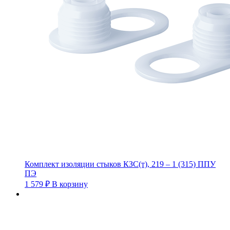
Комплект изоляции стыков КЗС(т), 219 – 1 (315) ППУ
ПЭ
1 579
₽
В корзину