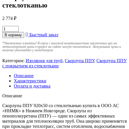
стеклотканью
2 774
₽
Быстрый заказ
В корзину
*
Уважаемые клиенты! В связи с высокой волатильностью закупочных цен на
металлопрокат цены в прайсе на сайте могут отличаться. Актуальные цены и
наличие уточняйте у менеджеров.
Категории:
Изоляция для труб
,
Скорлупа ППУ
,
Скорлупа ППУ
с покрытием из стеклоткани
Описание
Характеристики
Оплата и доставка
Описание
Скорлупа ППУ 920х50 со стеклотканью купить в ООО АС
«ННМК» в Нижнем Новгороде. Скорлупа из
пенополиуретана (ППУ) — один из самых эффективных
материалов для теплоизоляции труб. Она широко применяется
при прокладке теплотрасс, систем отопления, водоснабжения