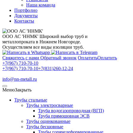
Наша команда
Портфолио
Документы
Контакты
ООО АС 'ННМК'
Широкий выбор труб и
металлопроката в Нижнем Новгороде.
Осуществляем все виды изоляции труб.
Свяжитесь с нами
Обратный звонок
Оплатить
Оплатить
+7(967) 710-70-10
+7(967) 710-70-10
+7(831)260-12-24
info@nn-metall.ru
Меню
Закрыть
Трубы стальные
Трубы электросварные
Труба водогазопроводная (ВГП)
Труба прямошовная ЭСВ
Трубы оцинкованные
Трубы бесшовные
Трубы горячедеформированные