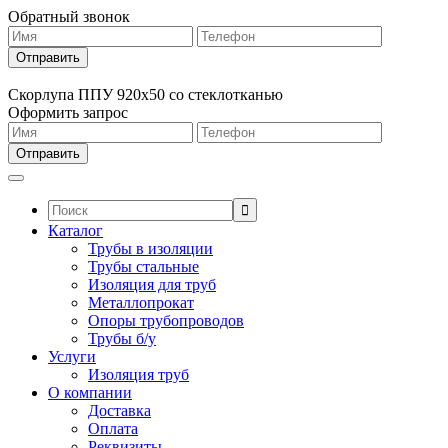
Обратный звонок
Скорлупа ППУ 920х50 со стеклотканью
Оформить запрос
Поиск:
Каталог
Трубы в изоляции
Трубы стальные
Изоляция для труб
Металлопрокат
Опоры трубопроводов
Трубы б/у
Услуги
Изоляция труб
О компании
Доставка
Оплата
Реквизиты