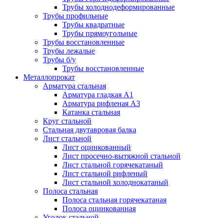
Трубы холоднодеформированные
Трубы профильные
Трубы квадратные
Трубы прямоугольные
Трубы восстановленные
Трубы лежалые
Трубы б/у
Трубы восстановленные
Металлопрокат
Арматура стальная
Арматура гладкая А1
Арматура рифленая А3
Катанка стальная
Круг стальной
Стальная двутавровая балка
Лист стальной
Лист оцинкованный
Лист просечно-вытяжной стальной
Лист стальной горячекатаный
Лист стальной рифленый
Лист стальной холоднокатаный
Полоса стальная
Полоса стальная горячекатаная
Полоса оцинкованная
Уголок стальной