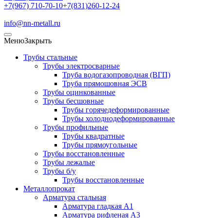
+7(967) 710-70-10
+7(831)260-12-24
info@nn-metall.ru
Меню
Закрыть
Трубы стальные
Трубы электросварные
Труба водогазопроводная (ВГП)
Труба прямошовная ЭСВ
Трубы оцинкованные
Трубы бесшовные
Трубы горячедеформированные
Трубы холоднодеформированные
Трубы профильные
Трубы квадратные
Трубы прямоугольные
Трубы восстановленные
Трубы лежалые
Трубы б/у
Трубы восстановленные
Металлопрокат
Арматура стальная
Арматура гладкая А1
Арматура рифленая А3