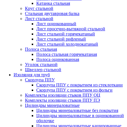
Катанка стальная
Круг стальной
Стальная двутавровая балка
Лист стальной
Лист оцинкованный
Лист просечно-вытяжной стальной
Лист стальной горячекатаный
Лист стальной рифленый
Лист стальной холоднокатаный
Полоса стальная
Полоса стальная горячекатаная
Полоса оцинкованная
Уголок стальной
Швеллер стальной
Изоляция для труб
Скорлупа ППУ
Скорлупа ППУ с покрытием из стеклоткани
Скорлупа ППУ с покрытием из фольги
Комплекты изоляции стыков ППУ ОЦ
Комплекты изоляции стыков ППУ ПЭ
Цилиндры минераловатные
Цилиндры минераловатные без покрытия
Цилиндры минераловатные в оцинкованной
оболочке
Цилиндры минераловатные кашированные