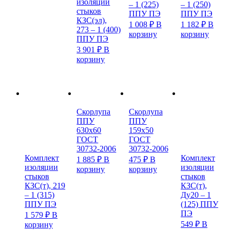
изоляции
– 1 (225)
– 1 (250)
стыков
ППУ ПЭ
ППУ ПЭ
КЗС(эл),
1 008
₽
В
1 182
₽
В
273 – 1 (400)
корзину
корзину
ППУ ПЭ
3 901
₽
В
корзину
Скорлупа
Скорлупа
ППУ
ППУ
630х60
159х50
ГОСТ
ГОСТ
30732-2006
30732-2006
Комплект
Комплект
1 885
₽
В
475
₽
В
изоляции
изоляции
корзину
корзину
стыков
стыков
КЗС(т), 219
КЗС(т),
– 1 (315)
Ду20 – 1
ППУ ПЭ
(125) ППУ
ПЭ
1 579
₽
В
549
₽
В
корзину