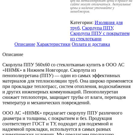
цен на металлопрокат цены в прайсе на
сайте могут отличаться. Актуальные
цены и наличие уточняйте у
менеджеров.
Категории:
Изоляция для
труб
,
Скорлупа ППУ
,
Скорлупа ППУ с покрытием
из стеклоткани
Описание
Характеристики
Оплата и доставка
Описание
Скорлупа ППУ 560х60 со стеклотканью купить в ООО АС
«ННМК» в Нижнем Новгороде. Скорлупа из
пенополиуретана (ППУ) — один из самых эффективных
материалов для теплоизоляции труб. Она широко применяется
при прокладке теплотрасс, систем отопления, водоснабжения
и других инженерных коммуникаций. Пенополиуретан
снижает теплопотери, защищает трубы от влаги, перепадов
температур и механических повреждений.
ООО АС «ННМК» предлагает скорлупу ППУ различного
диаметра и толщины, с покрытием и без. Продукция
соответствует ГОСТ и ТУ, подходит для подземной и
надземной прокладки, используется в самых разных
климатических условиях. Мы предлагаем продукцию,