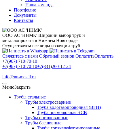
Наша команда
Портфолио
Документы
Контакты
ООО АС 'ННМК'
Широкий выбор труб и
металлопроката в Нижнем Новгороде.
Осуществляем все виды изоляции труб.
Свяжитесь с нами
Обратный звонок
Оплатить
Оплатить
+7(967) 710-70-10
+7(967) 710-70-10
+7(831)260-12-24
info@nn-metall.ru
Меню
Закрыть
Трубы стальные
Трубы электросварные
Труба водогазопроводная (ВГП)
Труба прямошовная ЭСВ
Трубы оцинкованные
Трубы бесшовные
Трубы горячедеформированные