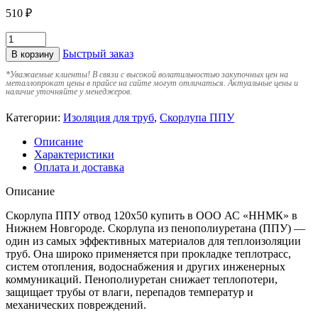
510
₽
Быстрый заказ
В корзину
*
Уважаемые клиенты! В связи с высокой волатильностью закупочных цен на
металлопрокат цены в прайсе на сайте могут отличаться. Актуальные цены и
наличие уточняйте у менеджеров.
Категории:
Изоляция для труб
,
Скорлупа ППУ
Описание
Характеристики
Оплата и доставка
Описание
Скорлупа ППУ отвод 120х50 купить в ООО АС «ННМК» в
Нижнем Новгороде. Скорлупа из пенополиуретана (ППУ) —
один из самых эффективных материалов для теплоизоляции
труб. Она широко применяется при прокладке теплотрасс,
систем отопления, водоснабжения и других инженерных
коммуникаций. Пенополиуретан снижает теплопотери,
защищает трубы от влаги, перепадов температур и
механических повреждений.