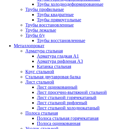
Трубы холоднодеформированные
Трубы профильные
Трубы квадратные
Трубы прямоугольные
Трубы восстановленные
Трубы лежалые
Трубы б/у
Трубы восстановленные
Металлопрокат
Арматура стальная
Арматура гладкая А1
Арматура рифленая А3
Катанка стальная
Круг стальной
Стальная двутавровая балка
Лист стальной
Лист оцинкованный
Лист просечно-вытяжной стальной
Лист стальной горячекатаный
Лист стальной рифленый
Лист стальной холоднокатаный
Полоса стальная
Полоса стальная горячекатаная
Полоса оцинкованная
Уголок стальной