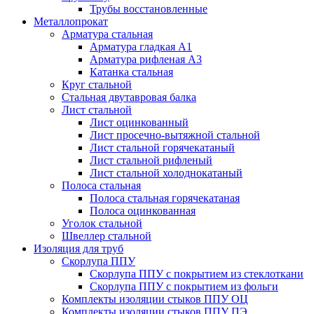
Трубы восстановленные
Металлопрокат
Арматура стальная
Арматура гладкая А1
Арматура рифленая А3
Катанка стальная
Круг стальной
Стальная двутавровая балка
Лист стальной
Лист оцинкованный
Лист просечно-вытяжной стальной
Лист стальной горячекатаный
Лист стальной рифленый
Лист стальной холоднокатаный
Полоса стальная
Полоса стальная горячекатаная
Полоса оцинкованная
Уголок стальной
Швеллер стальной
Изоляция для труб
Скорлупа ППУ
Скорлупа ППУ с покрытием из стеклоткани
Скорлупа ППУ с покрытием из фольги
Комплекты изоляции стыков ППУ ОЦ
Комплекты изоляции стыков ППУ ПЭ