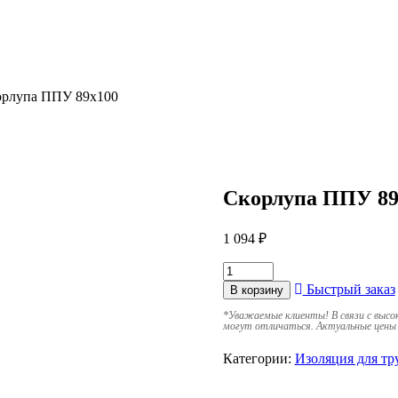
орлупа ППУ 89х100
Скорлупа ППУ 89
1 094
₽
Быстрый заказ
В корзину
*
Уважаемые клиенты! В связи с высо
могут отличаться. Актуальные цены 
Категории:
Изоляция для тр