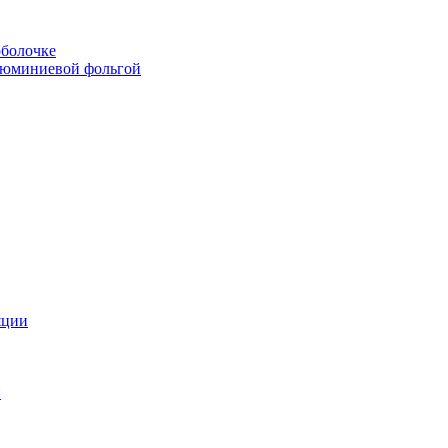
болочке
люминиевой фольгой
яции
и