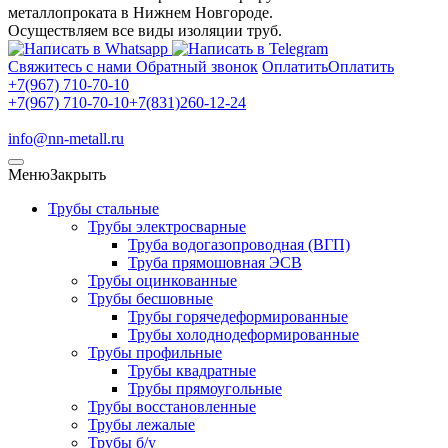
металлопроката в Нижнем Новгороде.
Осуществляем все виды изоляции труб.
Свяжитесь с нами
Обратный звонок
Оплатить
Оплатить
+7(967) 710-70-10
+7(967) 710-70-10
+7(831)260-12-24
info@nn-metall.ru
Меню
Закрыть
Трубы стальные
Трубы электросварные
Труба водогазопроводная (ВГП)
Труба прямошовная ЭСВ
Трубы оцинкованные
Трубы бесшовные
Трубы горячедеформированные
Трубы холоднодеформированные
Трубы профильные
Трубы квадратные
Трубы прямоугольные
Трубы восстановленные
Трубы лежалые
Трубы б/у