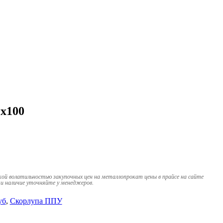
х100
кой волатильностью закупочных цен на металлопрокат цены в прайсе на сайте
и наличие уточняйте у менеджеров.
уб
,
Скорлупа ППУ